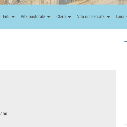
Enti
Vita pastorale
Clero
Vita consacrata
Laici
sano