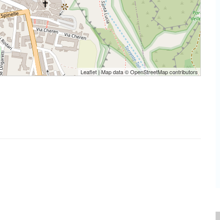
Leaflet
| Map data ©
OpenStreetMap
contributors