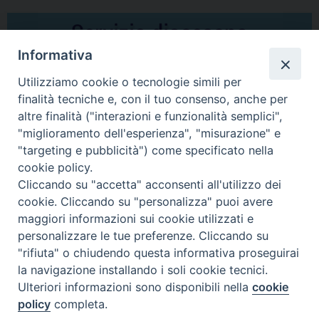
Informativa
Utilizziamo cookie o tecnologie simili per
finalità tecniche e, con il tuo consenso, anche per
altre finalità ("interazioni e funzionalità semplici",
Comunicati Stampa
"miglioramento dell'esperienza", "misurazione" e
"targeting e pubblicità") come specificato nella
Il cordoglio dei Vescovi di Puglia per la morte di S.E.R. Mons. Agostino
cookie policy.
Superbo
Cliccando su "accetta" acconsenti all'utilizzo dei
cookie. Cliccando su "personalizza" puoi avere
Nasce la Consulta Diocesana delle Aggregazioni Laicali di Castellaneta
maggiori informazioni sui cookie utilizzati e
personalizzare le tue preferenze. Cliccando su
Archivio comunicati stampa
"rifiuta" o chiudendo questa informativa proseguirai
la navigazione installando i soli cookie tecnici.
Ulteriori informazioni sono disponibili nella
cookie
2026 © Diocesi di Castellaneta
policy
completa.