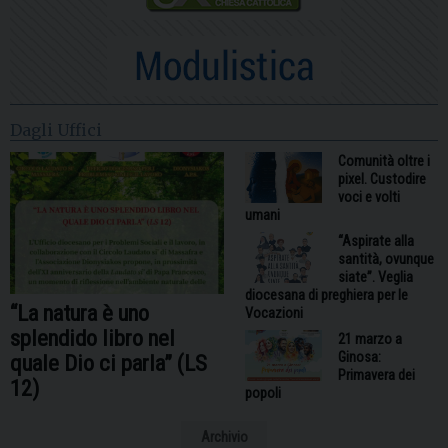
Dagli Uffici
Comunità oltre i
pixel. Custodire
voci e volti
umani
“Aspirate alla
santità, ovunque
siate”. Veglia
diocesana di preghiera per le
“La natura è uno
Vocazioni
splendido libro nel
21 marzo a
Ginosa:
quale Dio ci parla” (LS
Primavera dei
12)
popoli
Archivio