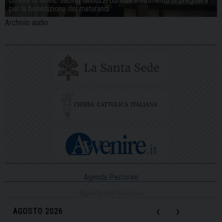
Omelia di Mons. Sabino Iannuzzi durante il momento di preghiera
per la benedizione dei maturandi
Archivio audio
Agenda Pastorale
Agenda del Vescovo
‹
›
AGOSTO 2026