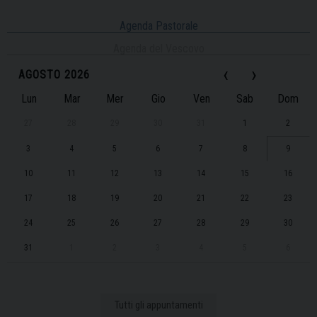
Agenda Pastorale
Agenda del Vescovo
‹
›
AGOSTO 2026
Lun
Mar
Mer
Gio
Ven
Sab
Dom
27
28
29
30
31
1
2
3
4
5
6
7
8
9
10
11
12
13
14
15
16
17
18
19
20
21
22
23
24
25
26
27
28
29
30
31
1
2
3
4
5
6
Tutti gli appuntamenti