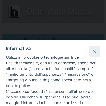
Informativa
Utilizziamo cookie o tecnologie simili per
finalità tecniche e, con il tuo consenso, anche per
altre finalità ("interazioni e funzionalità semplici",
Comunicati Stampa
"miglioramento dell'esperienza", "misurazione" e
"targeting e pubblicità") come specificato nella
Il cordoglio dei Vescovi di Puglia per la morte di S.E.R. Mons. Agostino
cookie policy.
Superbo
Cliccando su "accetta" acconsenti all'utilizzo dei
cookie. Cliccando su "personalizza" puoi avere
Nasce la Consulta Diocesana delle Aggregazioni Laicali di Castellaneta
maggiori informazioni sui cookie utilizzati e