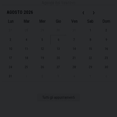
Agenda del Vescovo
‹
›
AGOSTO 2026
Lun
Mar
Mer
Gio
Ven
Sab
Dom
27
28
29
30
31
1
2
3
4
5
6
7
8
9
10
11
12
13
14
15
16
17
18
19
20
21
22
23
24
25
26
27
28
29
30
31
1
2
3
4
5
6
Tutti gli appuntamenti