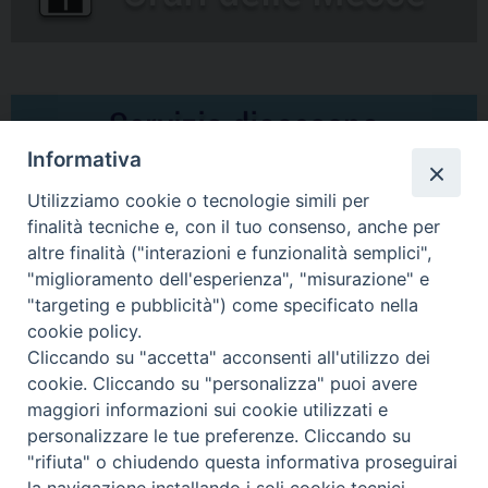
Informativa
Utilizziamo cookie o tecnologie simili per
finalità tecniche e, con il tuo consenso, anche per
altre finalità ("interazioni e funzionalità semplici",
Comunicati Stampa
"miglioramento dell'esperienza", "misurazione" e
"targeting e pubblicità") come specificato nella
Il cordoglio dei Vescovi di Puglia per la morte di S.E.R. Mons. Agostino
cookie policy.
Superbo
Cliccando su "accetta" acconsenti all'utilizzo dei
cookie. Cliccando su "personalizza" puoi avere
Nasce la Consulta Diocesana delle Aggregazioni Laicali di Castellaneta
maggiori informazioni sui cookie utilizzati e
personalizzare le tue preferenze. Cliccando su
Archivio comunicati stampa
"rifiuta" o chiudendo questa informativa proseguirai
la navigazione installando i soli cookie tecnici.