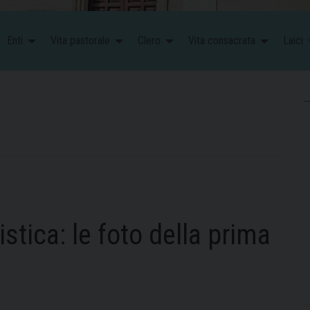
Enti
Vita pastorale
Clero
Vita consacrata
Laici
tica: le foto della prima