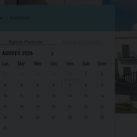
Determine
Agenda Pastorale
Agenda del Vescovo
‹
›
AGOSTO 2026
Lun
Mar
Mer
Gio
Ven
Sab
Dom
27
28
29
30
31
1
2
3
4
5
6
7
8
9
10
11
12
13
14
15
16
17
18
19
20
21
22
23
24
25
26
27
28
29
30
31
1
2
3
4
5
6