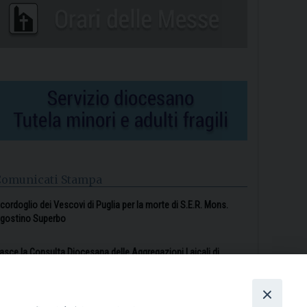
Comunicati Stampa
l cordoglio dei Vescovi di Puglia per la morte di S.E.R. Mons.
gostino Superbo
asce la Consulta Diocesana delle Aggregazioni Laicali di
astellaneta
Archivio comunicati stampa