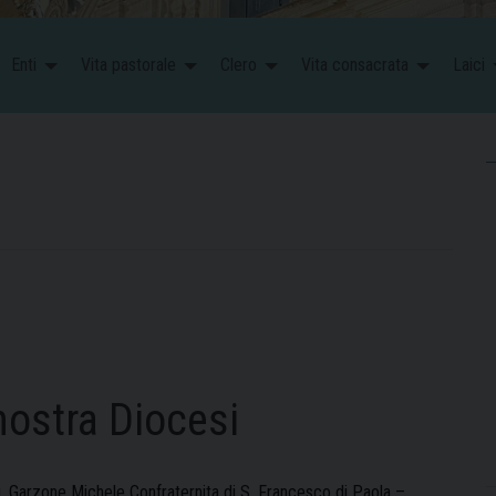
Enti
Vita pastorale
Clero
Vita consacrata
Laici
nostra Diocesi
 Garzone Michele Confraternita di S. Francesco di Paola –