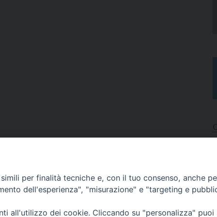
I
A
imili per finalità tecniche e, con il tuo consenso, anche per 
N
C
amento dell'esperienza", "misurazione" e "targeting e pubbli
i all'utilizzo dei cookie. Cliccando su "personalizza" puoi