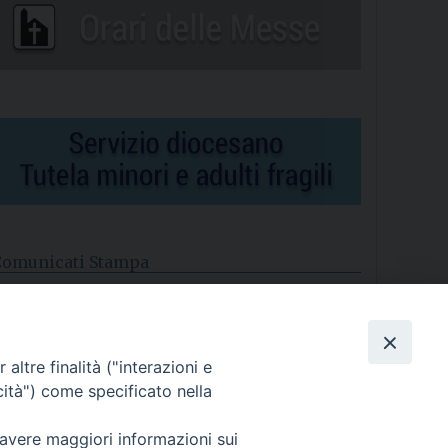
Comunicati Stampa
l cordoglio dei Vescovi di Puglia per la morte di S.E.R. Mons.
gostino Superbo
altre finalità ("interazioni e
asce la Consulta Diocesana delle Aggregazioni Laicali di
astellaneta
cità") come specificato nella
Archivio comunicati stampa
 avere maggiori informazioni sui