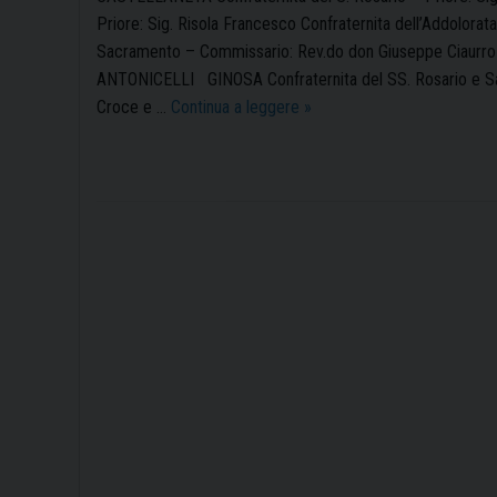
Priore: Sig. Risola Francesco Confraternita dell’Addolorat
Sacramento – Commissario: Rev.do don Giuseppe Ciaurro C
ANTONICELLI GINOSA Confraternita del SS. Rosario e Sacr
Le
Croce e …
Continua a leggere
»
Confraternite
nella
nostra
Diocesi
P
o
s
t
N