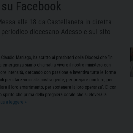
 su Facebook
ssa alle 18 da Castellaneta in diretta
 periodico diocesano Adesso e sul sito
Claudio Maniago, ha scritto ai presbiteri della Diocesi che “in
a emergenza siamo chiamati a vivere il nostro ministero con
ore intensità, cercando con passione e inventiva tutte le forme
ili per stare vicini alla nostra gente, per pregare con loro, per
are il loro smarrimento, per sostenere la loro speranza”. E’ con
 spirito che prima della preghiera corale che si eleverà la …
Mons.
nua a leggere
»
Maniago
celebra
la
Messa