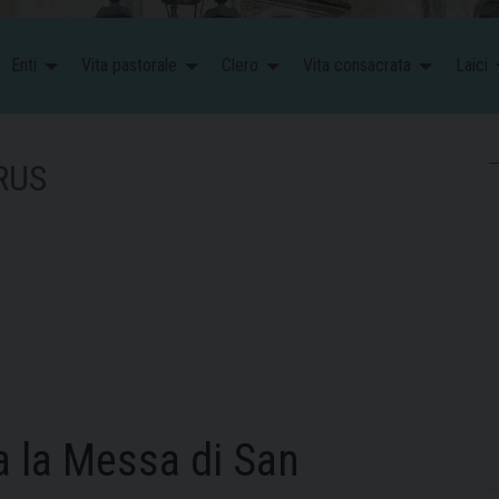
Enti
Vita pastorale
Clero
Vita consacrata
Laici
RUS
 la Messa di San