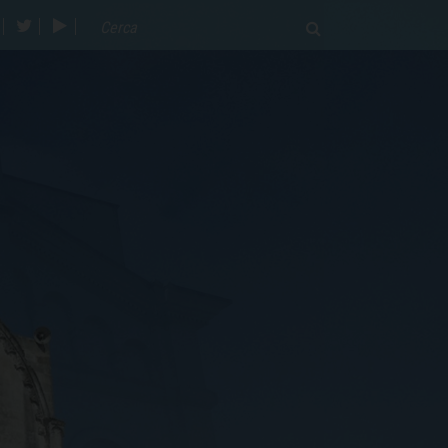
acebook
twitter
youtube