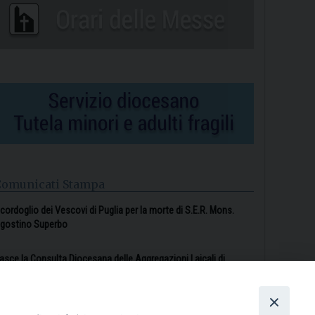
Comunicati Stampa
l cordoglio dei Vescovi di Puglia per la morte di S.E.R. Mons.
gostino Superbo
asce la Consulta Diocesana delle Aggregazioni Laicali di
astellaneta
Archivio comunicati stampa