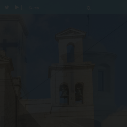
acebook
twitter
youtube