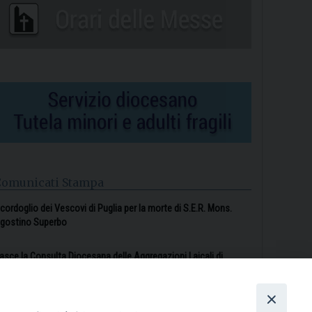
Comunicati Stampa
l cordoglio dei Vescovi di Puglia per la morte di S.E.R. Mons.
gostino Superbo
asce la Consulta Diocesana delle Aggregazioni Laicali di
astellaneta
Archivio comunicati stampa