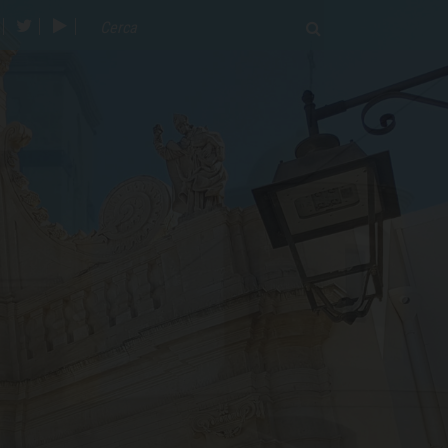
acebook
twitter
youtube