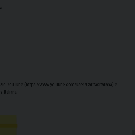
na
anale YouTube (
https://www.youtube.com/user/
CaritasItaliana
) e
s Italiana.