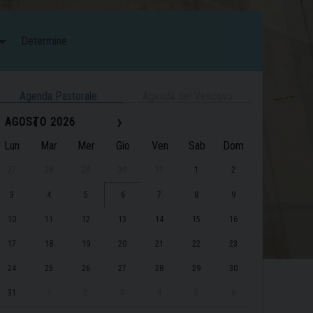
Determine
Agenda Pastorale
Agenda del Vescovo
‹
›
AGOSTO 2026
Lun
Mar
Mer
Gio
Ven
Sab
Dom
27
28
29
30
31
1
2
3
4
5
6
7
8
9
10
11
12
13
14
15
16
17
18
19
20
21
22
23
24
25
26
27
28
29
30
31
1
2
3
4
5
6