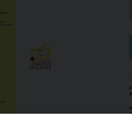
I
A
N
C