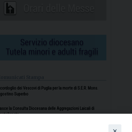
Comunicati Stampa
l cordoglio dei Vescovi di Puglia per la morte di S.E.R. Mons.
gostino Superbo
asce la Consulta Diocesana delle Aggregazioni Laicali di
astellaneta
Archivio comunicati stampa