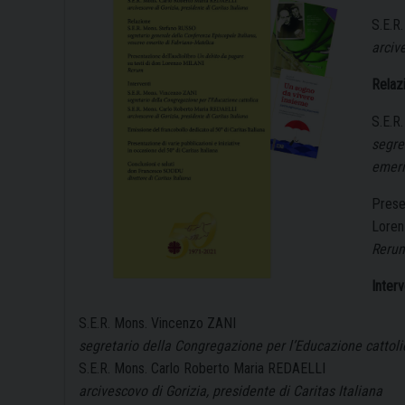
S.E.R
arciv
Relaz
S.E.R
segre
emeri
Prese
Loren
Reru
Interv
S.E.R. Mons. Vincenzo ZANI
segretario della Congregazione per l’Educazione cattoli
S.E.R. Mons. Carlo Roberto Maria REDAELLI
arcivescovo di Gorizia, presidente di Caritas Italiana