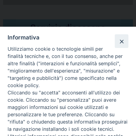
Informativa
Utilizziamo cookie o tecnologie simili per
finalità tecniche e, con il tuo consenso, anche per
altre finalità ("interazioni e funzionalità semplici",
Comunicati Stampa
"miglioramento dell'esperienza", "misurazione" e
"targeting e pubblicità") come specificato nella
Il cordoglio dei Vescovi di Puglia per la morte di S.E.R. Mons. Agostino
cookie policy.
Superbo
Cliccando su "accetta" acconsenti all'utilizzo dei
cookie. Cliccando su "personalizza" puoi avere
Nasce la Consulta Diocesana delle Aggregazioni Laicali di Castellaneta
maggiori informazioni sui cookie utilizzati e
personalizzare le tue preferenze. Cliccando su
Archivio comunicati stampa
"rifiuta" o chiudendo questa informativa proseguirai
la navigazione installando i soli cookie tecnici.