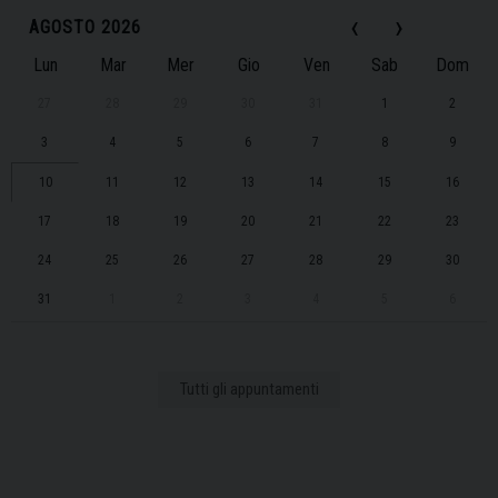
‹
›
AGOSTO 2026
Lun
Mar
Mer
Gio
Ven
Sab
Dom
27
28
29
30
31
1
2
3
4
5
6
7
8
9
10
11
12
13
14
15
16
17
18
19
20
21
22
23
24
25
26
27
28
29
30
31
1
2
3
4
5
6
Tutti gli appuntamenti