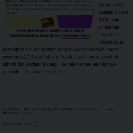
Domenica 30
gennaio alle ore
10.30 nella
chiesa San
Lorenzo in
Massafra per
partecipare alla celebrazione eucaristica presieduta dal nostro
assistente A.C.R. don Roberto Pignatelli e dal nostro assistente
unitario don Graziano Marangi. La celebrazione eucaristica è
Vestiamoci
possibile …
Continua a leggere
»
di
Pace
AZIONE CATTOLICA ITALIANA (ACI)
,
CONSULTA DIOCESANA AGGREGAZIONI
,
NOTIZIE
,
ORGANISMI DIOCESANI
27 FEBBRAIO 2021