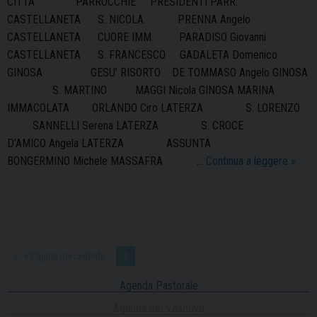
CITTA’ PARROCCHIE PRESIDENTI PARR.
CASTELLANETA S. NICOLA PRENNA Angelo
CASTELLANETA CUORE IMM. PARADISO Giovanni
CASTELLANETA S. FRANCESCO GADALETA Domenico
GINOSA GESU’ RISORTO DE TOMMASO Angelo GINOSA
S. MARTINO MAGGI Nicola GINOSA MARINA
IMMACOLATA ORLANDO Ciro LATERZA S. LORENZO
SANNELLI Serena LATERZA S. CROCE
D’AMICO Angela LATERZA ASSUNTA
L’Azi
BONGERMINO Michele MASSAFRA …
Continua a leggere
»
Cattol
nelle
Parro
« Pagina precedente
2
Agenda Pastorale
Agenda del Vescovo