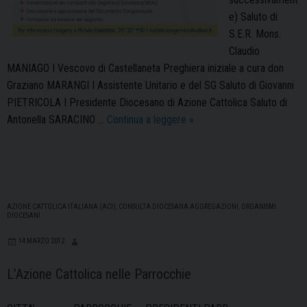
e) Saluto di
S.E.R. Mons.
Claudio
MANIAGO I Vescovo di Castellaneta Preghiera iniziale a cura don
Graziano MARANGI I Assistente Unitario e del SG Saluto di Giovanni
PIETRICOLA I Presidente Diocesano di Azione Cattolica Saluto di
Scegliamo
Antonella SARACINO …
Continua a leggere
»
il
noi:
primo
congresso
diocesano
AZIONE CATTOLICA ITALIANA (ACI)
,
CONSULTA DIOCESANA AGGREGAZIONI
,
ORGANISMI
DIOCESANI
del
MSAC
14 MARZO 2012
L’Azione Cattolica nelle Parrocchie