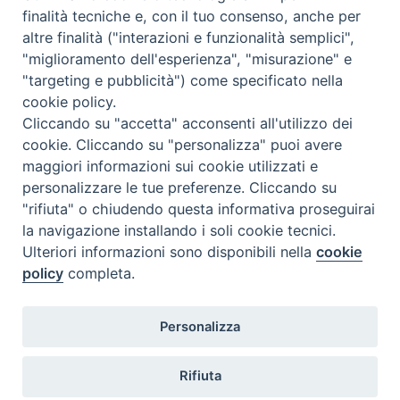
finalità tecniche e, con il tuo consenso, anche per
altre finalità ("interazioni e funzionalità semplici",
Comunicati Stampa
"miglioramento dell'esperienza", "misurazione" e
"targeting e pubblicità") come specificato nella
Il cordoglio dei Vescovi di Puglia per la morte di S.E.R. Mons. Agostino
Superbo
cookie policy.
Cliccando su "accetta" acconsenti all'utilizzo dei
cookie. Cliccando su "personalizza" puoi avere
Nasce la Consulta Diocesana delle Aggregazioni Laicali di Castellaneta
maggiori informazioni sui cookie utilizzati e
personalizzare le tue preferenze. Cliccando su
Archivio comunicati stampa
"rifiuta" o chiudendo questa informativa proseguirai
la navigazione installando i soli cookie tecnici.
Ulteriori informazioni sono disponibili nella
cookie
2026 © Diocesi di Castellaneta
policy
completa.
Personalizza
Rifiuta
Diocesi
Vescovo
Curia
Parrocchie
Enti