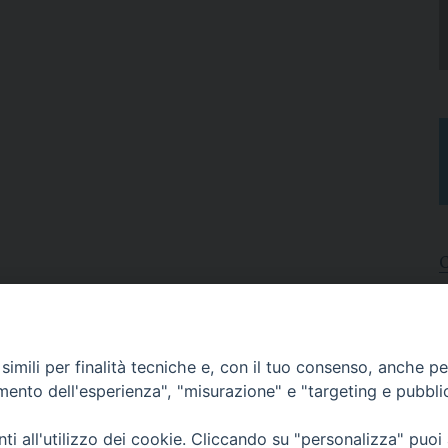
I
A
imili per finalità tecniche e, con il tuo consenso, anche per 
N
C
amento dell'esperienza", "misurazione" e "targeting e pubbli
i all'utilizzo dei cookie. Cliccando su "personalizza" puoi