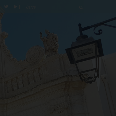
acebook
twitter
youtube