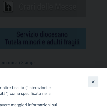
Comunicati Stampa
l cordoglio dei Vescovi di Puglia per la morte di S.E.R. Mons.
gostino Superbo
altre finalità ("interazioni e
asce la Consulta Diocesana delle Aggregazioni Laicali di
astellaneta
cità") come specificato nella
Archivio comunicati stampa
 avere maggiori informazioni sui