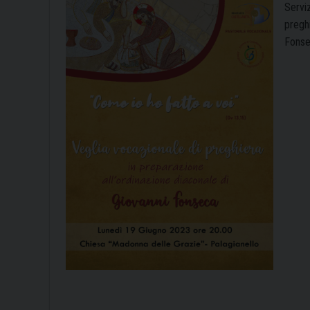
Serviz
preghi
Fonse