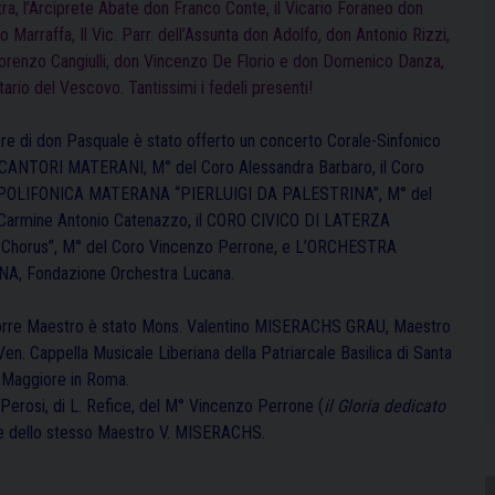
tra, l’Arciprete Abate don Franco Conte, il Vicario Foraneo don
 Marraffa, Il Vic. Parr. dell’Assunta don Adolfo, don Antonio Rizzi,
orenzo Cangiulli, don Vincenzo De Florio e don Domenico Danza,
ario del Vescovo. Tantissimi i fedeli presenti!
ore di don Pasquale è stato offerto un concerto Corale-Sinfonico
 CANTORI MATERANI, M° del Coro Alessandra Barbaro, il Coro
 POLIFONICA MATERANA “PIERLUIGI DA PALESTRINA”, M° del
Carmine Antonio Catenazzo, il CORO CIVICO DI LATERZA
rChorus”, M° del Coro Vincenzo Perrone, e L’ORCHESTRA
A, Fondazione Orchestra Lucana.
orre Maestro è stato Mons. Valentino MISERACHS GRAU, Maestro
Ven. Cappella Musicale Liberiana della Patriarcale Basilica di Santa
 Maggiore in Roma.
. Perosi, di L. Refice, del M° Vincenzo Perrone (
il Gloria dedicato
ere dello stesso Maestro V. MISERACHS.