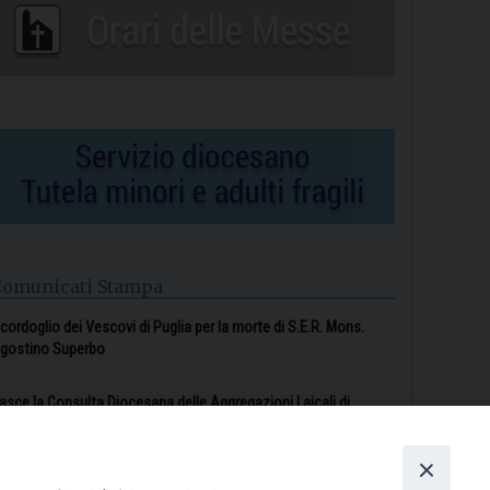
Comunicati Stampa
l cordoglio dei Vescovi di Puglia per la morte di S.E.R. Mons.
gostino Superbo
asce la Consulta Diocesana delle Aggregazioni Laicali di
astellaneta
Archivio comunicati stampa