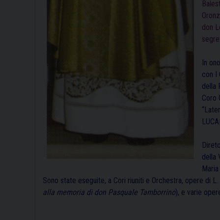
Bales
Oronzo
don L
segret
In on
con I
della
Coro 
“Late
LUCAN
Diret
della 
Maria
Sono state eseguite, a Cori riuniti e Orchestra, opere di L
alla memoria di don Pasquale Tamborrino
), e varie op