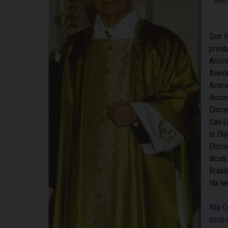
Don P
presb
Arciv
Aveva 
Aceren
dioces
Dioces
San L
In Dio
Dioces
alcuni
Brasil
Ha ter
Alla 
nostr