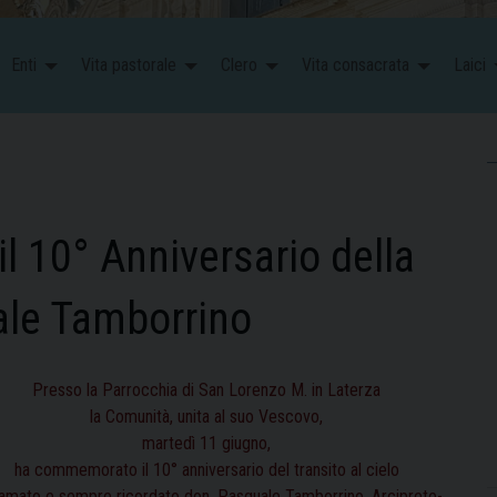
Enti
Vita pastorale
Clero
Vita consacrata
Laici
 10° Anniversario della
ale Tamborrino
Presso la Parrocchia di San Lorenzo M. in Laterza
la Comunità, unita al suo Vescovo,
martedì 11 giugno,
ha commemorato il 10° anniversario del transito al cielo
’amato e sempre ricordato don. Pasquale Tamborrino, Arciprete-