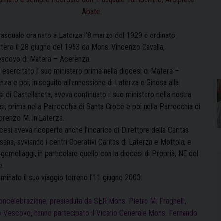
Abate.
asquale era nato a Laterza l’8 marzo del 1929 e ordinato
itero il 28 giugno del 1953 da Mons. Vincenzo Cavalla,
escovo di Matera – Acerenza.
esercitato il suo ministero prima nella diocesi di Matera –
za e poi, in seguito all’annessione di Laterza e Ginosa alla
i di Castellaneta, aveva continuato il suo ministero nella nostra
i, prima nella Parrocchia di Santa Croce e poi nella Parrocchia di
orenzo M. in Laterza.
cesi aveva ricoperto anche l’incarico di Direttore della Caritas
ana, avviando i centri Operativi Caritas di Laterza e Mottola, e
 gemellaggi, in particolare quello con la diocesi di Proprià, NE del
e.
minato il suo viaggio terreno l’11 giugno 2003.
Concelebrazione, presieduta da SER
Mons. Pietro M. Fragnelli,
o Vescovo,
hanno partecipato il Vicario Generale Mons. Fernando