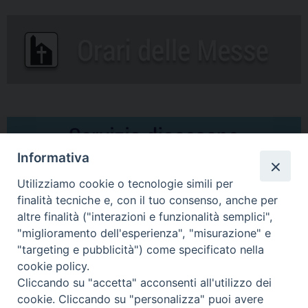
Informativa
Utilizziamo cookie o tecnologie simili per
finalità tecniche e, con il tuo consenso, anche per
altre finalità ("interazioni e funzionalità semplici",
Comunicati Stampa
"miglioramento dell'esperienza", "misurazione" e
"targeting e pubblicità") come specificato nella
Il cordoglio dei Vescovi di Puglia per la morte di S.E.R. Mons. Agostino
cookie policy.
Superbo
Cliccando su "accetta" acconsenti all'utilizzo dei
cookie. Cliccando su "personalizza" puoi avere
Nasce la Consulta Diocesana delle Aggregazioni Laicali di Castellaneta