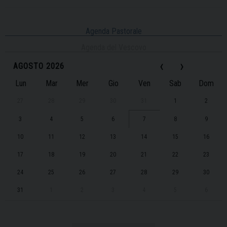
Agenda Pastorale
Agenda del Vescovo
‹
›
AGOSTO 2026
Lun
Mar
Mer
Gio
Ven
Sab
Dom
27
28
29
30
31
1
2
3
4
5
6
7
8
9
10
11
12
13
14
15
16
17
18
19
20
21
22
23
24
25
26
27
28
29
30
31
1
2
3
4
5
6