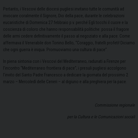
Pertanto, i Vescovi delle diocesi pugliesi invitano tutte le comunità ad
invocare coralmente il Signore, Dio della pace, durante le celebrazioni
eucaristiche di Domenica 27 febbraio p.v. perché Egli tocchi il cuore e la
coscienza di coloro che hanno responsabilità politiche: possa il fragore
delle armi cedere definitivamente il passo al negoziato e alla pace. Come
affermava il Venerabile don Tonino Bello, “Coraggio, fratelli profeti! Diciamo
che ogni guerra è iniqua. Promuoviamo una cultura di pace”.
In piena sintonia con i Vescovi del Mediterraneo, radunati a Firenze per
l’incontro “Mediterraneo frontiera di pace”, i presuli pugliesi accolgono
l’invito del Santo Padre Francesco a dedicare la giornata del prossimo 2
marzo – Mercoledì delle Ceneri – al digiuno e alla preghiera per la pace.
Commissione regionale
per la Cultura e le Comunicazioni sociali