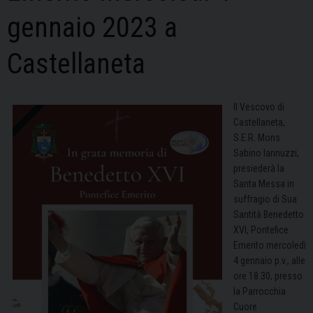
gennaio 2023 a
Castellaneta
Il Vescovo di
Castellaneta,
S.E.R. Mons.
Sabino Iannuzzi,
presiederà la
Santa Messa in
suffragio di Sua
Santità Benedetto
XVI, Pontefice
Emerito mercoledì
4 gennaio p.v., alle
ore 18.30, presso
la Parrocchia
Cuore