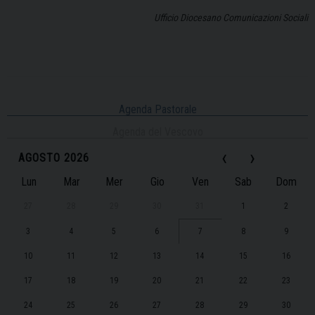
Ufficio Diocesano Comunicazioni Sociali
Agenda Pastorale
Agenda del Vescovo
‹
›
AGOSTO 2026
Lun
Mar
Mer
Gio
Ven
Sab
Dom
27
28
29
30
31
1
2
3
4
5
6
7
8
9
10
11
12
13
14
15
16
17
18
19
20
21
22
23
24
25
26
27
28
29
30