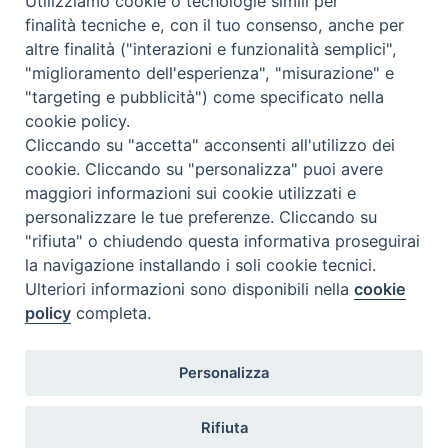
Utilizziamo cookie o tecnologie simili per
finalità tecniche e, con il tuo consenso, anche per
altre finalità ("interazioni e funzionalità semplici",
Comunicati Stampa
"miglioramento dell'esperienza", "misurazione" e
"targeting e pubblicità") come specificato nella
Il cordoglio dei Vescovi di Puglia per la morte di S.E.R. Mons. Agostino
cookie policy.
Superbo
Cliccando su "accetta" acconsenti all'utilizzo dei
cookie. Cliccando su "personalizza" puoi avere
Nasce la Consulta Diocesana delle Aggregazioni Laicali di Castellaneta
maggiori informazioni sui cookie utilizzati e
personalizzare le tue preferenze. Cliccando su
Archivio comunicati stampa
"rifiuta" o chiudendo questa informativa proseguirai
la navigazione installando i soli cookie tecnici.
Ulteriori informazioni sono disponibili nella
cookie
2026 © Diocesi di Castellaneta
policy
completa.
Personalizza
Rifiuta
Diocesi
Vescovo
Curia
Parrocchie
Enti