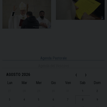
Agenda Pastorale
Agenda del Vescovo
‹
›
AGOSTO 2026
Lun
Mar
Mer
Gio
Ven
Sab
Dom
27
28
29
30
31
1
2
3
4
5
6
7
8
9