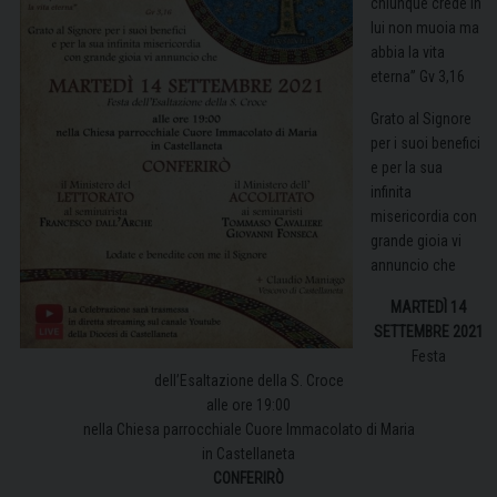
chiunque crede in
lui non muoia ma
abbia la vita
eterna” Gv 3,16
Grato al Signore
per i suoi benefici
e per la sua
infinita
misericordia con
grande gioia vi
annuncio che
MARTEDÌ 14
SETTEMBRE 2021
Festa
dell’Esaltazione della S. Croce
alle ore 19:00
nella Chiesa parrocchiale Cuore Immacolato di Maria
in Castellaneta
CONFERIRÒ