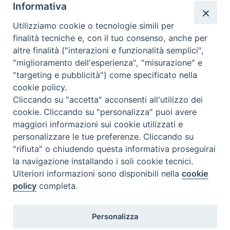
Informativa
Utilizziamo cookie o tecnologie simili per
finalità tecniche e, con il tuo consenso, anche per
altre finalità ("interazioni e funzionalità semplici",
Comunicati Stampa
"miglioramento dell'esperienza", "misurazione" e
"targeting e pubblicità") come specificato nella
Il cordoglio dei Vescovi di Puglia per la morte di S.E.R. Mons. Agostino
cookie policy.
Superbo
Cliccando su "accetta" acconsenti all'utilizzo dei
cookie. Cliccando su "personalizza" puoi avere
Nasce la Consulta Diocesana delle Aggregazioni Laicali di Castellaneta
maggiori informazioni sui cookie utilizzati e
personalizzare le tue preferenze. Cliccando su
Archivio comunicati stampa
"rifiuta" o chiudendo questa informativa proseguirai
la navigazione installando i soli cookie tecnici.
Ulteriori informazioni sono disponibili nella
cookie
2026 © Diocesi di Castellaneta
policy
completa.
Personalizza