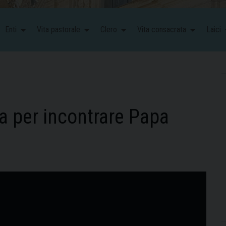
Enti
Vita pastorale
Clero
Vita consacrata
Laici
a per incontrare Papa