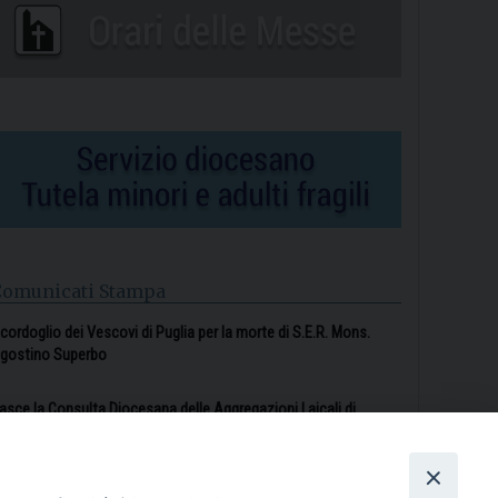
Comunicati Stampa
l cordoglio dei Vescovi di Puglia per la morte di S.E.R. Mons.
gostino Superbo
asce la Consulta Diocesana delle Aggregazioni Laicali di
astellaneta
Archivio comunicati stampa