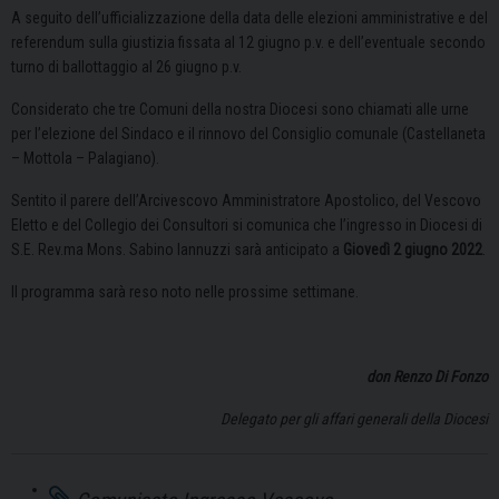
A seguito dell’ufficializzazione della data delle elezioni amministrative e del
referendum sulla giustizia fissata al 12 giugno p.v. e dell’eventuale secondo
turno di ballottaggio al 26 giugno p.v.
Considerato che tre Comuni della nostra Diocesi sono chiamati alle urne
per l’elezione del Sindaco e il rinnovo del Consiglio comunale (Castellaneta
– Mottola – Palagiano).
Sentito il parere dell’Arcivescovo Amministratore Apostolico, del Vescovo
Eletto e del Collegio dei Consultori si comunica che l’ingresso in Diocesi di
S.E. Rev.ma Mons. Sabino Iannuzzi sarà anticipato a
Giovedì 2 giugno 2022
.
Il programma sarà reso noto nelle prossime settimane.
don Renzo Di Fonzo
Delegato per gli affari generali della Diocesi