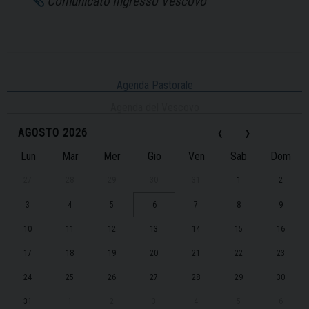
Comunicato Ingresso Vescovo
Agenda Pastorale
Agenda del Vescovo
‹
›
AGOSTO 2026
Lun
Mar
Mer
Gio
Ven
Sab
Dom
27
28
29
30
31
1
2
3
4
5
6
7
8
9
10
11
12
13
14
15
16
17
18
19
20
21
22
23
24
25
26
27
28
29
30
31
1
2
3
4
5
6