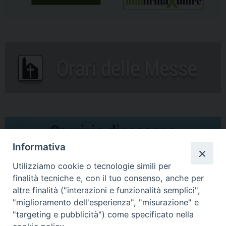
Informativa
Utilizziamo cookie o tecnologie simili per
finalità tecniche e, con il tuo consenso, anche per
altre finalità ("interazioni e funzionalità semplici",
Comunicati Stampa
"miglioramento dell'esperienza", "misurazione" e
"targeting e pubblicità") come specificato nella
Il cordoglio dei Vescovi di Puglia per la morte di S.E.R. Mons. Agostino
Superbo