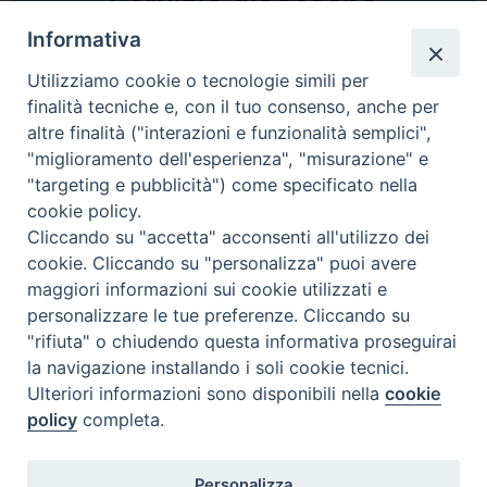
Informativa
Utilizziamo cookie o tecnologie simili per
finalità tecniche e, con il tuo consenso, anche per
altre finalità ("interazioni e funzionalità semplici",
Comunicati Stampa
"miglioramento dell'esperienza", "misurazione" e
"targeting e pubblicità") come specificato nella
Il cordoglio dei Vescovi di Puglia per la morte di S.E.R. Mons. Agostino
cookie policy.
Superbo
Cliccando su "accetta" acconsenti all'utilizzo dei
cookie. Cliccando su "personalizza" puoi avere
Nasce la Consulta Diocesana delle Aggregazioni Laicali di Castellaneta
maggiori informazioni sui cookie utilizzati e
personalizzare le tue preferenze. Cliccando su
Archivio comunicati stampa
"rifiuta" o chiudendo questa informativa proseguirai
la navigazione installando i soli cookie tecnici.
Ulteriori informazioni sono disponibili nella
cookie
2026 © Diocesi di Castellaneta
policy
completa.
Personalizza