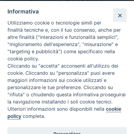
Informativa
Utilizziamo cookie o tecnologie simili per
finalità tecniche e, con il tuo consenso, anche per
altre finalità ("interazioni e funzionalità semplici",
Comunicati Stampa
"miglioramento dell'esperienza", "misurazione" e
"targeting e pubblicità") come specificato nella
Il cordoglio dei Vescovi di Puglia per la morte di S.E.R. Mons. Agostino
cookie policy.
Superbo
Cliccando su "accetta" acconsenti all'utilizzo dei
cookie. Cliccando su "personalizza" puoi avere
Nasce la Consulta Diocesana delle Aggregazioni Laicali di Castellaneta
maggiori informazioni sui cookie utilizzati e
personalizzare le tue preferenze. Cliccando su
Archivio comunicati stampa
"rifiuta" o chiudendo questa informativa proseguirai
la navigazione installando i soli cookie tecnici.
Ulteriori informazioni sono disponibili nella
cookie
2026 © Diocesi di Castellaneta
policy
completa.
Personalizza