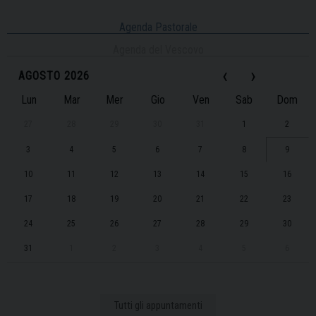
Agenda Pastorale
Agenda del Vescovo
‹
›
AGOSTO 2026
Lun
Mar
Mer
Gio
Ven
Sab
Dom
27
28
29
30
31
1
2
3
4
5
6
7
8
9
10
11
12
13
14
15
16
17
18
19
20
21
22
23
24
25
26
27
28
29
30
31
1
2
3
4
5
6
Tutti gli appuntamenti