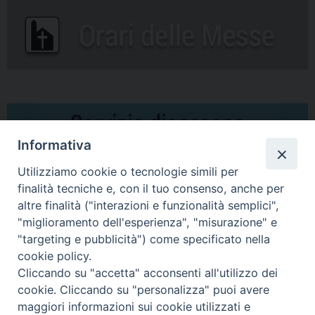
Informativa
Utilizziamo cookie o tecnologie simili per
finalità tecniche e, con il tuo consenso, anche per
altre finalità ("interazioni e funzionalità semplici",
Comunicati Stampa
"miglioramento dell'esperienza", "misurazione" e
"targeting e pubblicità") come specificato nella
Il cordoglio dei Vescovi di Puglia per la morte di S.E.R. Mons. Agostino
cookie policy.
Superbo
Cliccando su "accetta" acconsenti all'utilizzo dei
cookie. Cliccando su "personalizza" puoi avere
Nasce la Consulta Diocesana delle Aggregazioni Laicali di Castellaneta
maggiori informazioni sui cookie utilizzati e