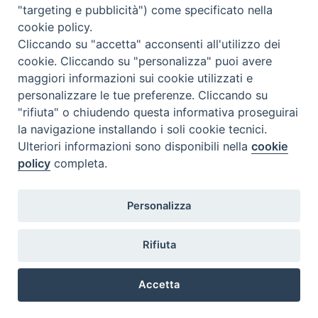
"targeting e pubblicità") come specificato nella
Il cordoglio dei Vescovi di Puglia per la morte di S.E.R. Mons. Agostino
cookie policy.
Superbo
Cliccando su "accetta" acconsenti all'utilizzo dei
cookie. Cliccando su "personalizza" puoi avere
Nasce la Consulta Diocesana delle Aggregazioni Laicali di Castellaneta
maggiori informazioni sui cookie utilizzati e
personalizzare le tue preferenze. Cliccando su
Archivio comunicati stampa
"rifiuta" o chiudendo questa informativa proseguirai
la navigazione installando i soli cookie tecnici.
Ulteriori informazioni sono disponibili nella
cookie
2026 © Diocesi di Castellaneta
policy
completa.
Personalizza
Rifiuta
Diocesi
Vescovo
Curia
Parrocchie
Enti
Accetta
Vita pastorale
Clero
Vita consacrata
Laici
Determine
Preferenze Cookie