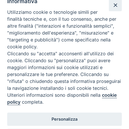
Informativa
Utilizziamo cookie o tecnologie simili per
finalità tecniche e, con il tuo consenso, anche per
altre finalità ("interazioni e funzionalità semplici",
Comunicati Stampa
"miglioramento dell'esperienza", "misurazione" e
"targeting e pubblicità") come specificato nella
Il cordoglio dei Vescovi di Puglia per la morte di S.E.R. Mons. Agostino
cookie policy.
Superbo
Cliccando su "accetta" acconsenti all'utilizzo dei
cookie. Cliccando su "personalizza" puoi avere
Nasce la Consulta Diocesana delle Aggregazioni Laicali di Castellaneta
maggiori informazioni sui cookie utilizzati e
personalizzare le tue preferenze. Cliccando su
Archivio comunicati stampa
"rifiuta" o chiudendo questa informativa proseguirai
la navigazione installando i soli cookie tecnici.
Ulteriori informazioni sono disponibili nella
cookie
2026 © Diocesi di Castellaneta
policy
completa.
Personalizza