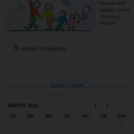
Pastorale della
Famiglia sul tema
“Educare al
desiderio”
.
educare al desiderio
Agenda Pastorale
Agenda del Vescovo
‹
›
AGOSTO 2026
Lun
Mar
Mer
Gio
Ven
Sab
Dom
27
28
29
30
31
1
2