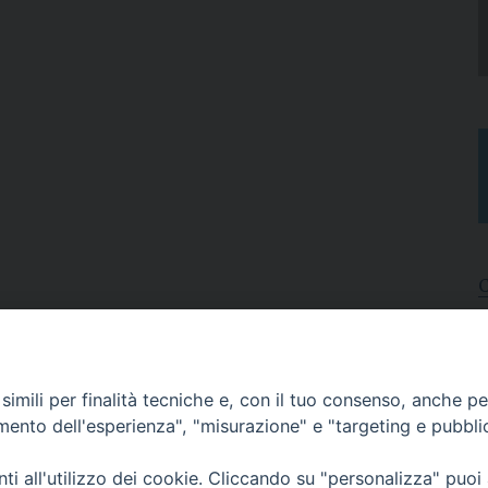
I
A
imili per finalità tecniche e, con il tuo consenso, anche per 
N
C
amento dell'esperienza", "misurazione" e "targeting e pubbli
i all'utilizzo dei cookie. Cliccando su "personalizza" puoi