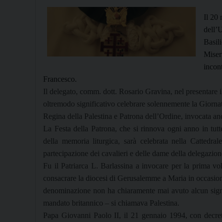
Il 20
dell’
Basil
Miser
incont
Francesco.
Il delegato, comm. dott. Rosario Gravina, nel presentare
oltremodo significativo celebrare solennemente la Giornata
Regina della Palestina e Patrona dell’Ordine, invocata 
La Festa della Patrona, che si rinnova ogni anno in tut
della memoria liturgica, sarà celebrata nella Cattedra
partecipazione dei cavalieri e delle dame della delegazion
Fu il Patriarca L. Barlassina a invocare per la prima vol
consacrare la diocesi di Gerusalemme a Maria in occasione
denominazione non ha chiaramente mai avuto alcun signifi
mandato britannico – si chiamava Palestina.
Papa Giovanni Paolo II, il 21 gennaio 1994, con decret