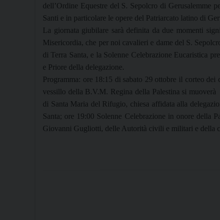
dell’Ordine Equestre del S. Sepolcro di Gerusalemme per i
Santi e in particolare le opere del Patriarcato latino di G
La giornata giubilare sarà definita da due momenti signif
Misericordia, che per noi cavalieri e dame del S. Sepolcro 
di Terra Santa, e la Solenne Celebrazione Eucaristica p
e Priore della delegazione.
Programma: ore 18:15 di sabato 29 ottobre il corteo dei c
vessillo della B.V.M. Regina della Palestina si muoverà p
di Santa Maria del Rifugio, chiesa affidata alla delegazio
Santa; ore 19:00 Solenne Celebrazione in onore della Pa
Giovanni Gugliotti, delle Autorità civili e militari e della