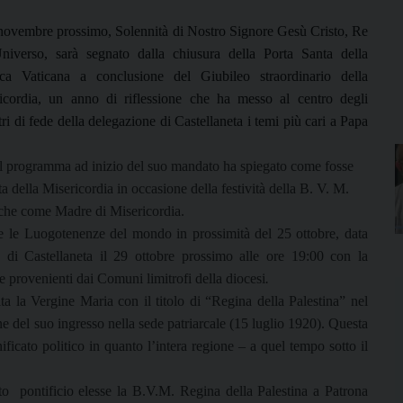
 novembre prossimo, Solennità di Nostro Signore Gesù Cristo, Re
Universo,
sarà segnato dalla chiusura della Porta Santa della
ica Vaticana a conclusione del Giubileo straordinario della
icordia, un anno di riflessione che ha messo al centro degli
ri di fede della delegazione di Castellaneta i temi più cari a Papa
 il programma ad inizio del suo mandato ha spiegato come fosse
 della Misericordia in occasione della festività della B. V. M.
anche come Madre di Misericordia.
te le Luogotenenze del mondo in prossimità del 25 ottobre, data
le di Castellaneta il 29 ottobre prossimo alle ore 19:00 con la
e provenienti dai Comuni limitrofi della diocesi
.
ta la Vergine Maria con il titolo di “Regina della Palestina” nel
 del suo ingresso nella sede patriarcale (15 luglio 1920). Questa
cato politico in quanto l’intera regione – a quel tempo sotto il
o pontificio elesse la B.V.M. Regina della Palestina a Patrona