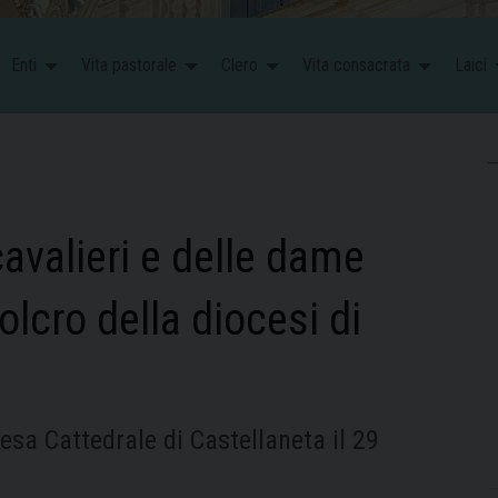
Enti
Vita pastorale
Clero
Vita consacrata
Laici
cavalieri e delle dame
lcro della diocesi di
esa Cattedrale di Castellaneta il 29