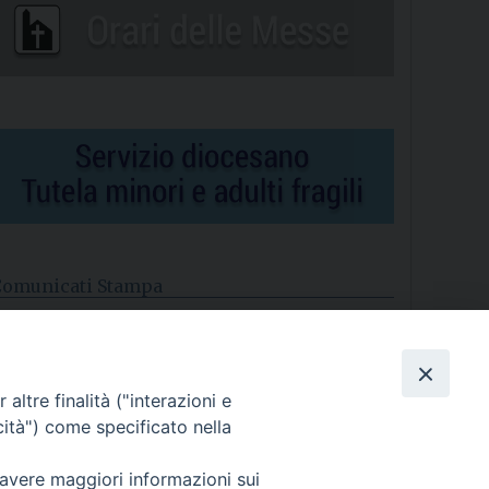
Comunicati Stampa
l cordoglio dei Vescovi di Puglia per la morte di S.E.R. Mons.
gostino Superbo
altre finalità ("interazioni e
asce la Consulta Diocesana delle Aggregazioni Laicali di
astellaneta
cità") come specificato nella
Archivio comunicati stampa
 avere maggiori informazioni sui