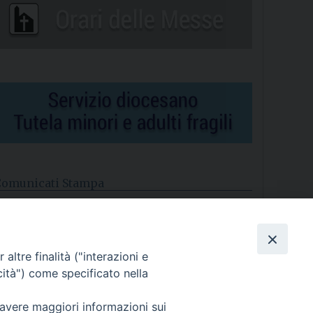
Comunicati Stampa
l cordoglio dei Vescovi di Puglia per la morte di S.E.R. Mons.
gostino Superbo
altre finalità ("interazioni e
asce la Consulta Diocesana delle Aggregazioni Laicali di
astellaneta
cità") come specificato nella
Archivio comunicati stampa
 avere maggiori informazioni sui