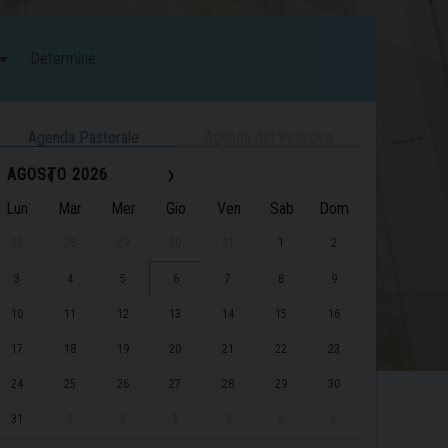
Determine
Agenda Pastorale
Agenda del Vescovo
‹
›
AGOSTO 2026
Lun
Mar
Mer
Gio
Ven
Sab
Dom
27
28
29
30
31
1
2
3
4
5
6
7
8
9
10
11
12
13
14
15
16
17
18
19
20
21
22
23
24
25
26
27
28
29
30
31
1
2
3
4
5
6