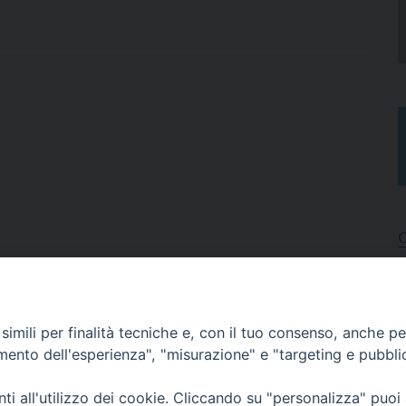
I
A
imili per finalità tecniche e, con il tuo consenso, anche per 
N
C
amento dell'esperienza", "misurazione" e "targeting e pubbli
i all'utilizzo dei cookie. Cliccando su "personalizza" puoi