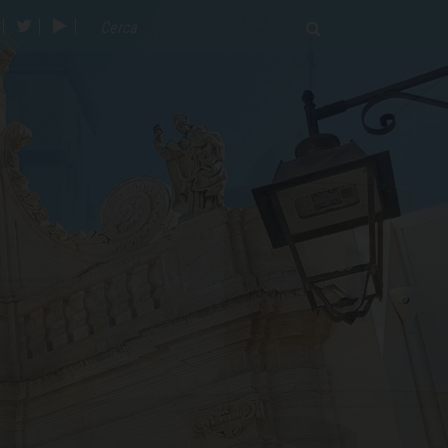
acebook
twitter
youtube