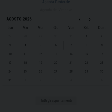
Agenda Pastorale
Agenda del Vescovo
‹
›
AGOSTO 2026
Lun
Mar
Mer
Gio
Ven
Sab
Dom
27
28
29
30
31
1
2
3
4
5
6
7
8
9
10
11
12
13
14
15
16
17
18
19
20
21
22
23
24
25
26
27
28
29
30
31
1
2
3
4
5
6
Tutti gli appuntamenti