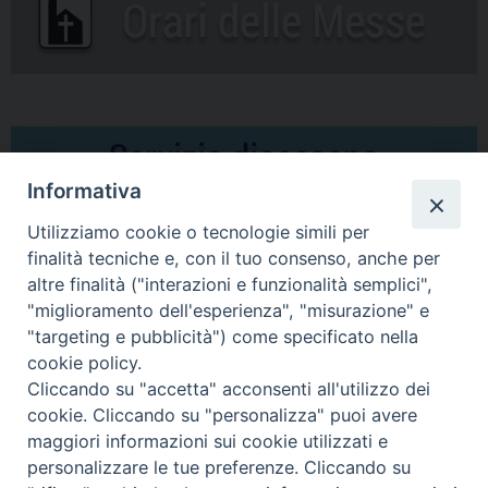
Informativa
Utilizziamo cookie o tecnologie simili per
finalità tecniche e, con il tuo consenso, anche per
altre finalità ("interazioni e funzionalità semplici",
Comunicati Stampa
"miglioramento dell'esperienza", "misurazione" e
"targeting e pubblicità") come specificato nella
Il cordoglio dei Vescovi di Puglia per la morte di S.E.R. Mons. Agostino
cookie policy.
Superbo
Cliccando su "accetta" acconsenti all'utilizzo dei
cookie. Cliccando su "personalizza" puoi avere
Nasce la Consulta Diocesana delle Aggregazioni Laicali di Castellaneta
maggiori informazioni sui cookie utilizzati e
personalizzare le tue preferenze. Cliccando su
Archivio comunicati stampa