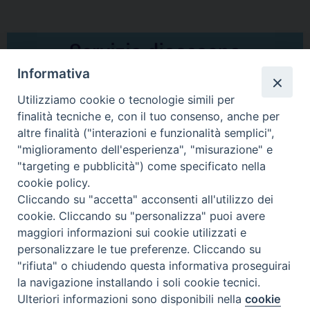
Informativa
Utilizziamo cookie o tecnologie simili per
finalità tecniche e, con il tuo consenso, anche per
altre finalità ("interazioni e funzionalità semplici",
Comunicati Stampa
"miglioramento dell'esperienza", "misurazione" e
"targeting e pubblicità") come specificato nella
Il cordoglio dei Vescovi di Puglia per la morte di S.E.R. Mons. Agostino
cookie policy.
Superbo
Cliccando su "accetta" acconsenti all'utilizzo dei
cookie. Cliccando su "personalizza" puoi avere
Nasce la Consulta Diocesana delle Aggregazioni Laicali di Castellaneta
maggiori informazioni sui cookie utilizzati e
personalizzare le tue preferenze. Cliccando su
Archivio comunicati stampa
"rifiuta" o chiudendo questa informativa proseguirai
la navigazione installando i soli cookie tecnici.
Ulteriori informazioni sono disponibili nella
cookie
2026 © Diocesi di Castellaneta