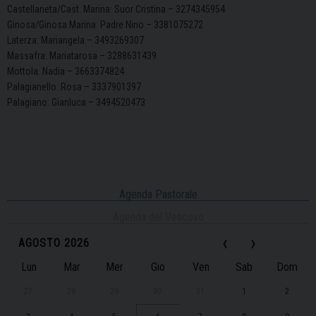
Castellaneta/Cast. Marina: Suor Cristina – 3274345954
Ginosa/Ginosa Marina: Padre Nino – 3381075272
Laterza: Mariangela – 3493269307
Massafra: Mariatarosa – 3288631439
Mottola: Nadia – 3663374824
Palagianello: Rosa – 3337901397
Palagiano: Gianluca – 3494520473
Agenda Pastorale
Agenda del Vescovo
‹
›
AGOSTO 2026
Lun
Mar
Mer
Gio
Ven
Sab
Dom
27
28
29
30
31
1
2