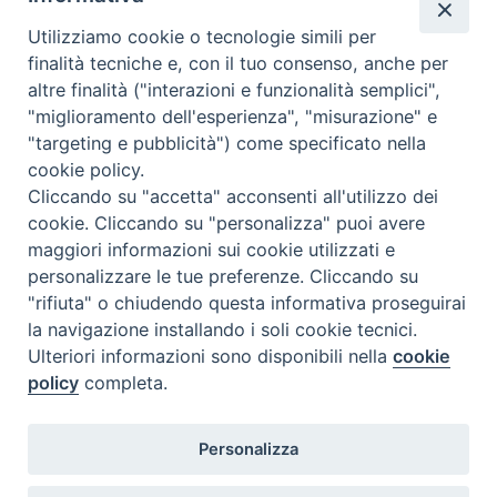
Utilizziamo cookie o tecnologie simili per
finalità tecniche e, con il tuo consenso, anche per
altre finalità ("interazioni e funzionalità semplici",
Comunicati Stampa
"miglioramento dell'esperienza", "misurazione" e
"targeting e pubblicità") come specificato nella
Il cordoglio dei Vescovi di Puglia per la morte di S.E.R. Mons. Agostino
cookie policy.
Superbo
Cliccando su "accetta" acconsenti all'utilizzo dei
cookie. Cliccando su "personalizza" puoi avere
Nasce la Consulta Diocesana delle Aggregazioni Laicali di Castellaneta
maggiori informazioni sui cookie utilizzati e
personalizzare le tue preferenze. Cliccando su
Archivio comunicati stampa
"rifiuta" o chiudendo questa informativa proseguirai
la navigazione installando i soli cookie tecnici.
Ulteriori informazioni sono disponibili nella
cookie
2026 © Diocesi di Castellaneta
policy
completa.
Personalizza