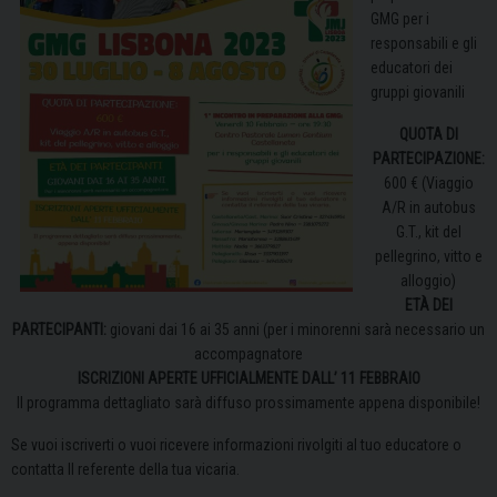
GMG per i
responsabili e gli
educatori dei
gruppi giovanili
QUOTA DI
PARTECIPAZIONE:
600 € (Viaggio
A/R in autobus
G.T., kit del
pellegrino, vitto e
alloggio)
ETÀ DEI
PARTECIPANTI:
giovani dai 16 ai 35 anni (per i minorenni sarà necessario un
accompagnatore
ISCRIZIONI APERTE UFFICIALMENTE DALL’ 11 FEBBRAIO
Il programma dettagliato sarà diffuso prossimamente appena disponibile!
Se vuoi iscriverti o vuoi ricevere informazioni rivolgiti al tuo educatore o
contatta Il referente della tua vicaria.