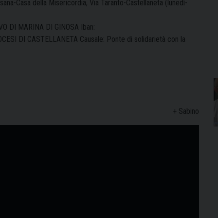
sana-Casa della Misericordia, Via Taranto-Castellaneta (lunedì-
VO DI MARINA DI GINOSA
Iban
:
OCESI DI CASTELLANETA
Causale
:
Ponte di solidarietà con la
+ Sabino