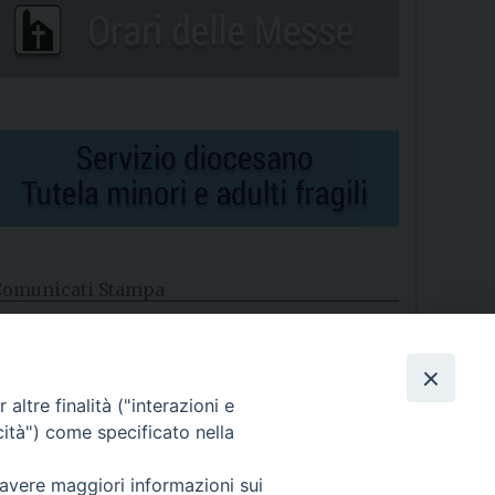
Comunicati Stampa
l cordoglio dei Vescovi di Puglia per la morte di S.E.R. Mons.
gostino Superbo
altre finalità ("interazioni e
asce la Consulta Diocesana delle Aggregazioni Laicali di
astellaneta
cità") come specificato nella
Archivio comunicati stampa
 avere maggiori informazioni sui