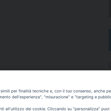
I
A
imili per finalità tecniche e, con il tuo consenso, anche per 
N
C
amento dell'esperienza", "misurazione" e "targeting e pubbli
i all'utilizzo dei cookie. Cliccando su "personalizza" puoi