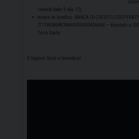
Dioce
venerdì dalle 9 alle 12);
inviare un
bonifico
: BANCA DI CREDITO COOPERATI
IT77W0868878840000000406694 –
Intestato a:
DI
Terra Santa
Il Signore Gesù vi benedica!