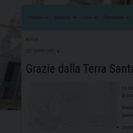
Diocesi
Vescovo
Curia
Parrocchie
NOTIZIE
7 GIUGNO 2025
Grazie dalla Terra Sant
La co
la so
Grazie
questo
conseg