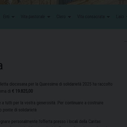
Enti
Vita pastorale
Clero
Vita consacrata
Laici
a
lletta diocesana per la Quaresima di solidarietà 2025
ha raccolto
mma di
€ 19.825,00
 a tutti per la vostra generosità.
Per continuare a costruire
 ponte di solidarietà
nare personalmente l’offerta presso i locali della Caritas