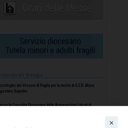
Comunicati Stampa
l cordoglio dei Vescovi di Puglia per la morte di S.E.R. Mons.
gostino Superbo
asce la Consulta Diocesana delle Aggregazioni Laicali di
astellaneta
Archivio comunicati stampa