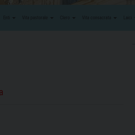
Enti
Vita pastorale
Clero
Vita consacrata
Laici
a