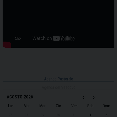
Agenda Pastorale
Agenda del Vescovo
‹
›
AGOSTO 2026
Lun
Mar
Mer
Gio
Ven
Sab
Dom
27
28
29
30
31
1
2