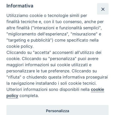
Informativa
Utilizziamo cookie o tecnologie simili per
finalità tecniche e, con il tuo consenso, anche per
altre finalità ("interazioni e funzionalità semplici",
Comunicati Stampa
"miglioramento dell'esperienza", "misurazione" e
"targeting e pubblicità") come specificato nella
Il cordoglio dei Vescovi di Puglia per la morte di S.E.R. Mons. Agostino
cookie policy.
Superbo
Cliccando su "accetta" acconsenti all'utilizzo dei
cookie. Cliccando su "personalizza" puoi avere
Nasce la Consulta Diocesana delle Aggregazioni Laicali di Castellaneta
maggiori informazioni sui cookie utilizzati e
personalizzare le tue preferenze. Cliccando su
Archivio comunicati stampa
"rifiuta" o chiudendo questa informativa proseguirai
la navigazione installando i soli cookie tecnici.
Ulteriori informazioni sono disponibili nella
cookie
2026 © Diocesi di Castellaneta
policy
completa.
Personalizza