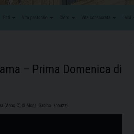
Enti
Vita pastorale
Clero
Vita consacrata
Laici
chiama – Prima Domenica di
a (Anno C) di Mons. Sabino Iannuzzi.