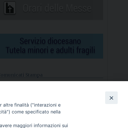
Comunicati Stampa
l cordoglio dei Vescovi di Puglia per la morte di S.E.R. Mons.
gostino Superbo
altre finalità ("interazioni e
asce la Consulta Diocesana delle Aggregazioni Laicali di
astellaneta
cità") come specificato nella
Archivio comunicati stampa
 avere maggiori informazioni sui