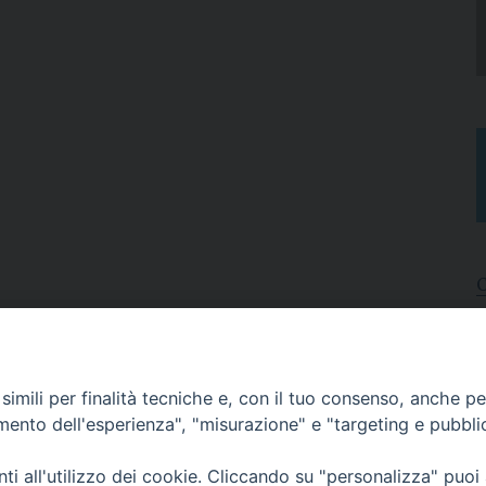
I
A
imili per finalità tecniche e, con il tuo consenso, anche per 
N
C
amento dell'esperienza", "misurazione" e "targeting e pubbli
i all'utilizzo dei cookie. Cliccando su "personalizza" puoi