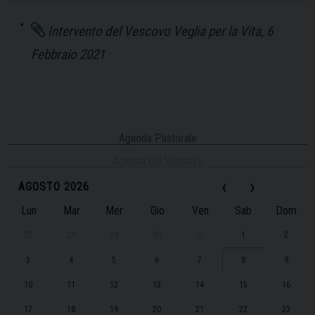
Intervento del Vescovo Veglia per la Vita, 6
Febbraio 2021
Agenda Pastorale
Agenda del Vescovo
‹
›
AGOSTO 2026
Lun
Mar
Mer
Gio
Ven
Sab
Dom
27
28
29
30
31
1
2
3
4
5
6
7
8
9
10
11
12
13
14
15
16
17
18
19
20
21
22
23