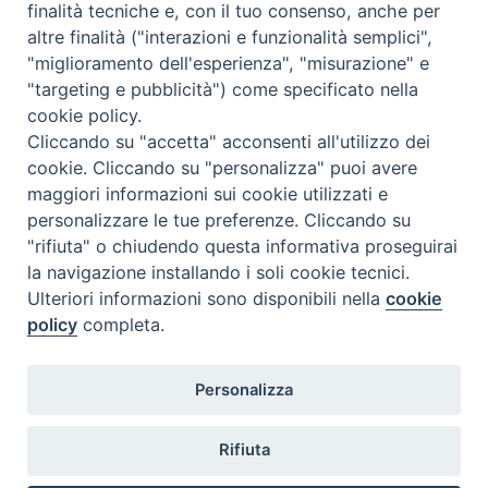
finalità tecniche e, con il tuo consenso, anche per
altre finalità ("interazioni e funzionalità semplici",
Comunicati Stampa
"miglioramento dell'esperienza", "misurazione" e
"targeting e pubblicità") come specificato nella
Il cordoglio dei Vescovi di Puglia per la morte di S.E.R. Mons. Agostino
cookie policy.
Superbo
Cliccando su "accetta" acconsenti all'utilizzo dei
cookie. Cliccando su "personalizza" puoi avere
Nasce la Consulta Diocesana delle Aggregazioni Laicali di Castellaneta
maggiori informazioni sui cookie utilizzati e
personalizzare le tue preferenze. Cliccando su
Archivio comunicati stampa
"rifiuta" o chiudendo questa informativa proseguirai
la navigazione installando i soli cookie tecnici.
Ulteriori informazioni sono disponibili nella
cookie
2026 © Diocesi di Castellaneta
policy
completa.
Personalizza
Rifiuta
Diocesi
Vescovo
Curia
Parrocchie
Enti