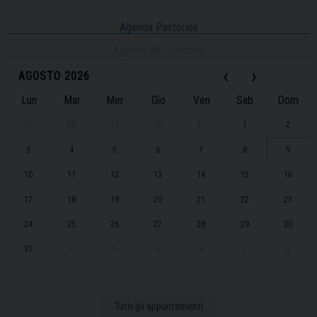
Agenda Pastorale
Agenda del Vescovo
‹
›
AGOSTO 2026
Lun
Mar
Mer
Gio
Ven
Sab
Dom
27
28
29
30
31
1
2
3
4
5
6
7
8
9
10
11
12
13
14
15
16
17
18
19
20
21
22
23
24
25
26
27
28
29
30
31
1
2
3
4
5
6
Tutti gli appuntamenti