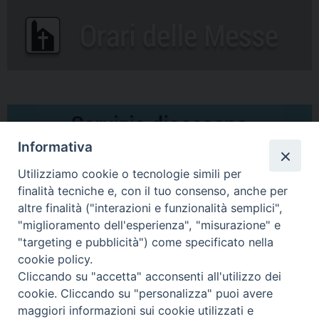
Informativa
Utilizziamo cookie o tecnologie simili per
finalità tecniche e, con il tuo consenso, anche per
altre finalità ("interazioni e funzionalità semplici",
Comunicati Stampa
"miglioramento dell'esperienza", "misurazione" e
"targeting e pubblicità") come specificato nella
Il cordoglio dei Vescovi di Puglia per la morte di S.E.R. Mons. Agostino
cookie policy.
Superbo
Cliccando su "accetta" acconsenti all'utilizzo dei
cookie. Cliccando su "personalizza" puoi avere
Nasce la Consulta Diocesana delle Aggregazioni Laicali di Castellaneta
maggiori informazioni sui cookie utilizzati e