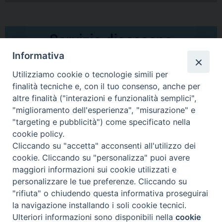
Informativa
Utilizziamo cookie o tecnologie simili per
finalità tecniche e, con il tuo consenso, anche per
altre finalità ("interazioni e funzionalità semplici",
Comunicati Stampa
"miglioramento dell'esperienza", "misurazione" e
"targeting e pubblicità") come specificato nella
Il cordoglio dei Vescovi di Puglia per la morte di S.E.R. Mons. Agostino
cookie policy.
Superbo
Cliccando su "accetta" acconsenti all'utilizzo dei
cookie. Cliccando su "personalizza" puoi avere
Nasce la Consulta Diocesana delle Aggregazioni Laicali di Castellaneta
maggiori informazioni sui cookie utilizzati e
personalizzare le tue preferenze. Cliccando su
Archivio comunicati stampa
"rifiuta" o chiudendo questa informativa proseguirai
la navigazione installando i soli cookie tecnici.
Ulteriori informazioni sono disponibili nella
cookie
2026 © Diocesi di Castellaneta