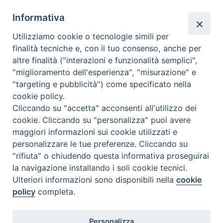
Informativa
Utilizziamo cookie o tecnologie simili per
finalità tecniche e, con il tuo consenso, anche per
altre finalità ("interazioni e funzionalità semplici",
Comunicati Stampa
"miglioramento dell'esperienza", "misurazione" e
"targeting e pubblicità") come specificato nella
Il cordoglio dei Vescovi di Puglia per la morte di S.E.R. Mons. Agostino
cookie policy.
Superbo
Cliccando su "accetta" acconsenti all'utilizzo dei
cookie. Cliccando su "personalizza" puoi avere
Nasce la Consulta Diocesana delle Aggregazioni Laicali di Castellaneta
maggiori informazioni sui cookie utilizzati e
personalizzare le tue preferenze. Cliccando su
Archivio comunicati stampa
"rifiuta" o chiudendo questa informativa proseguirai
la navigazione installando i soli cookie tecnici.
Ulteriori informazioni sono disponibili nella
cookie
2026 © Diocesi di Castellaneta
policy
completa.
Personalizza