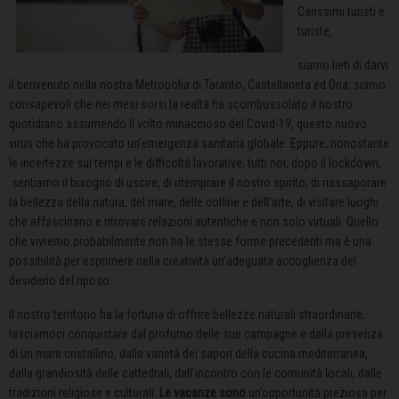
Carissimi turisti e
turiste,
siamo lieti di darvi
il benvenuto nella nostra Metropolia di Taranto, Castellaneta ed Oria; siamo
consapevoli che nei mesi sorsi la realtà ha scombussolato il nostro
quotidiano assumendo il volto minaccioso del Covid-19, questo nuovo
virus che ha provocato un’emergenza sanitaria globale. Eppure, nonostante
le incertezze sui tempi e le difficoltà lavorative, tutti noi, dopo il lockdown,
sentiamo il bisogno di uscire, di ritemprare il nostro spirito, di riassaporare
la bellezza della natura, del mare, delle colline e dell’arte, di visitare luoghi
che affascinano e ritrovare relazioni autentiche e non solo virtuali. Quello
che vivremo probabilmente non ha le stesse forme precedenti ma è una
possibilità per esprimere nella creatività un’adeguata accoglienza del
desiderio del riposo.
Il nostro territorio ha la fortuna di offrire bellezze naturali straordinarie,
lasciamoci conquistare dal profumo delle sue campagne e dalla presenza
di un mare cristallino, dalla varietà dei sapori della cucina mediterranea,
dalla grandiosità delle cattedrali, dall’incontro con le comunità locali, dalle
tradizioni religiose e culturali.
Le vacanze sono
un’opportunità preziosa per