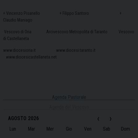
+ Vincenzo Pisanello + Filippo Santoro +
Claudio Maniago
Vescovo di Oria Arcivescovo Metropolita di Taranto Vescovo
di Castellaneta
www.diocesioria.it
www.diocesi.taranto.it
www.diocesicastellaneta.net
Agenda Pastorale
Agenda del Vescovo
‹
›
AGOSTO 2026
Lun
Mar
Mer
Gio
Ven
Sab
Dom