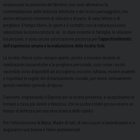
riconoscere la presenza del Mistero, non solo attraverso la
contemplazione delle bellezze artistiche e dei tesori paesaggistici, ma
anche attraverso momenti di silenzio e di pace, di sane letture e di
preghiera. Il tempo libero, lo sport e il contatto con la natura possono
valorizzare la conoscenza di sé, lo stare insieme in famiglia, le relazioni
tra persone, e sono anche un’occasione preziosa per
l’approfondimento
dell’esperienza umana e la maturazione della nostra fede
.
Le nostre chiese sono sempre aperte, pronte a ricevervi durante le
celebrazioni eucaristiche e la preghiera personale, così come i nostri
sacerdoti sono disponibili ad accogliervi; occorre, tuttavia, essere prudenti
e rispettare le regole del distanziamento sociale, per vivere serenamente
questo meritato periodo di riposo.
Carissimi, ringraziando il Signore per la vostra presenza, vi auspichiamo di
tornare a casa più sereni e fiduciosi; che la vostra estate possa essere un
tempo di bellezza per una vera ricarica dello spirito.
Per l’intercessione di Maria, Madre di tutti, di vero cuore vi benediciamo e vi
auguriamo una buona e felice permanenza!