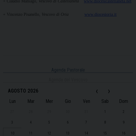
+ Claudio Maniago,
Vescovo di Castellaneta
www.diocesicastellaneta.net
+ Vincenzo Pisanello,
Vescovo di Oria
www.diocesioria.it
Agenda Pastorale
Agenda del Vescovo
‹
›
AGOSTO 2026
Lun
Mar
Mer
Gio
Ven
Sab
Dom
27
28
29
30
31
1
2
3
4
5
6
7
8
9
10
11
12
13
14
15
16