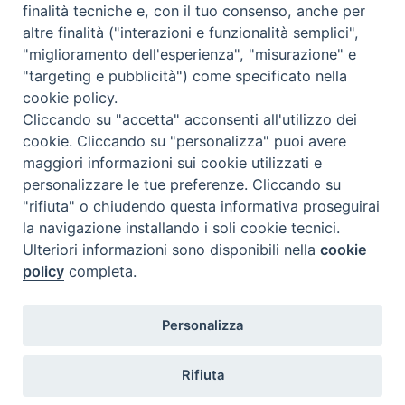
finalità tecniche e, con il tuo consenso, anche per
altre finalità ("interazioni e funzionalità semplici",
Comunicati Stampa
"miglioramento dell'esperienza", "misurazione" e
"targeting e pubblicità") come specificato nella
Il cordoglio dei Vescovi di Puglia per la morte di S.E.R. Mons. Agostino
cookie policy.
Superbo
Cliccando su "accetta" acconsenti all'utilizzo dei
cookie. Cliccando su "personalizza" puoi avere
Nasce la Consulta Diocesana delle Aggregazioni Laicali di Castellaneta
maggiori informazioni sui cookie utilizzati e
personalizzare le tue preferenze. Cliccando su
Archivio comunicati stampa
"rifiuta" o chiudendo questa informativa proseguirai
la navigazione installando i soli cookie tecnici.
Ulteriori informazioni sono disponibili nella
cookie
2026 © Diocesi di Castellaneta
policy
completa.
Personalizza
Rifiuta
Diocesi
Vescovo
Curia
Parrocchie
Enti