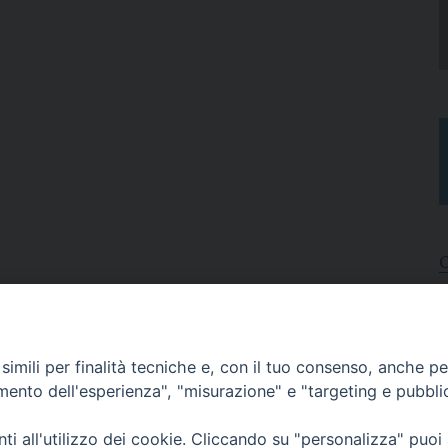
I
A
imili per finalità tecniche e, con il tuo consenso, anche per 
N
C
amento dell'esperienza", "misurazione" e "targeting e pubbli
i all'utilizzo dei cookie. Cliccando su "personalizza" puoi