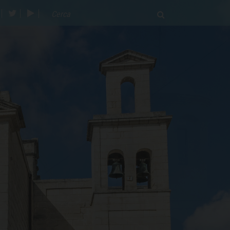
acebook
twitter
youtube