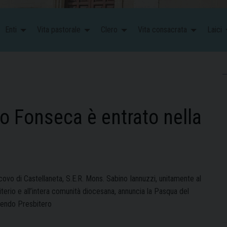
Enti
Vita pastorale
Clero
Vita consacrata
Laici
 Fonseca è entrato nella
covo di Castellaneta, S.E.R. Mons. Sabino Iannuzzi, unitamente al
terio e all’intera comunità diocesana, annuncia la Pasqua del
endo Presbitero