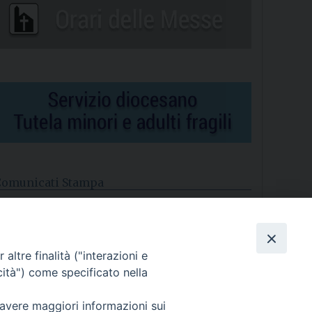
Comunicati Stampa
l cordoglio dei Vescovi di Puglia per la morte di S.E.R. Mons.
gostino Superbo
altre finalità ("interazioni e
asce la Consulta Diocesana delle Aggregazioni Laicali di
astellaneta
cità") come specificato nella
Archivio comunicati stampa
 avere maggiori informazioni sui