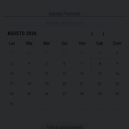
Agenda Pastorale
Agenda del Vescovo
‹
›
AGOSTO 2026
Lun
Mar
Mer
Gio
Ven
Sab
Dom
27
28
29
30
31
1
2
3
4
5
6
7
8
9
10
11
12
13
14
15
16
17
18
19
20
21
22
23
24
25
26
27
28
29
30
31
1
2
3
4
5
6
Tutti gli appuntamenti