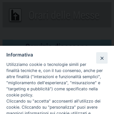
Informativa
Utilizziamo cookie o tecnologie simili per
finalità tecniche e, con il tuo consenso, anche per
altre finalità ("interazioni e funzionalità semplici",
Comunicati Stampa
"miglioramento dell'esperienza", "misurazione" e
"targeting e pubblicità") come specificato nella
Il cordoglio dei Vescovi di Puglia per la morte di S.E.R. Mons. Agostino
cookie policy.
Superbo
Cliccando su "accetta" acconsenti all'utilizzo dei
cookie. Cliccando su "personalizza" puoi avere
Nasce la Consulta Diocesana delle Aggregazioni Laicali di Castellaneta
maggiori informazioni sui cookie utilizzati e