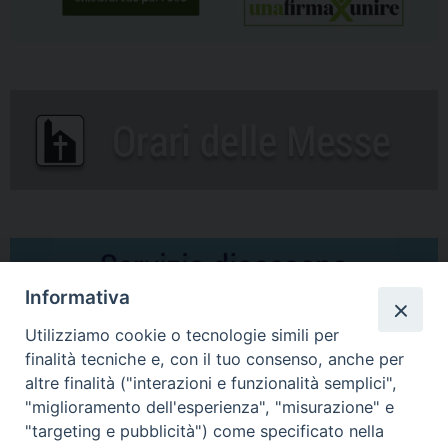
Informativa
Utilizziamo cookie o tecnologie simili per
finalità tecniche e, con il tuo consenso, anche per
altre finalità ("interazioni e funzionalità semplici",
Comunicati Stampa
"miglioramento dell'esperienza", "misurazione" e
"targeting e pubblicità") come specificato nella
Il cordoglio dei Vescovi di Puglia per la morte di S.E.R. Mons. Agostino