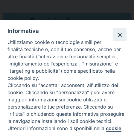
Informativa
Utilizziamo cookie o tecnologie simili per
finalità tecniche e, con il tuo consenso, anche per
altre finalità ("interazioni e funzionalità semplici",
Comunicati Stampa
"miglioramento dell'esperienza", "misurazione" e
"targeting e pubblicità") come specificato nella
Il cordoglio dei Vescovi di Puglia per la morte di S.E.R. Mons. Agostino
cookie policy.
Superbo
Cliccando su "accetta" acconsenti all'utilizzo dei
cookie. Cliccando su "personalizza" puoi avere
Nasce la Consulta Diocesana delle Aggregazioni Laicali di Castellaneta
maggiori informazioni sui cookie utilizzati e
personalizzare le tue preferenze. Cliccando su
Archivio comunicati stampa
"rifiuta" o chiudendo questa informativa proseguirai
la navigazione installando i soli cookie tecnici.
Ulteriori informazioni sono disponibili nella
cookie
2026 © Diocesi di Castellaneta