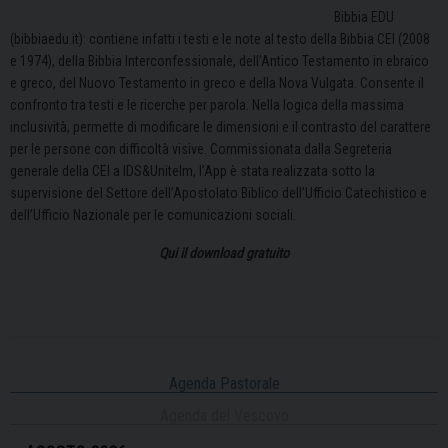
Bibbia EDU
(bibbiaedu.it): contiene infatti i testi e le note al testo della Bibbia CEI (2008
e 1974), della Bibbia Interconfessionale, dell’Antico Testamento in ebraico
e greco, del Nuovo Testamento in greco e della Nova Vulgata. Consente il
confronto tra testi e le ricerche per parola. Nella logica della massima
inclusività, permette di modificare le dimensioni e il contrasto del carattere
per le persone con difficoltà visive. Commissionata dalla Segreteria
generale della CEI a IDS&Unitelm, l’App è stata realizzata sotto la
supervisione del Settore dell’Apostolato Biblico dell’Ufficio Catechistico e
dell’Ufficio Nazionale per le comunicazioni sociali.
Qui il download gratuito
Agenda Pastorale
Agenda del Vescovo