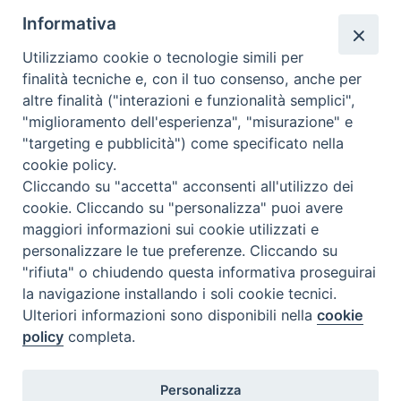
Informativa
Utilizziamo cookie o tecnologie simili per
finalità tecniche e, con il tuo consenso, anche per
altre finalità ("interazioni e funzionalità semplici",
Comunicati Stampa
"miglioramento dell'esperienza", "misurazione" e
"targeting e pubblicità") come specificato nella
Il cordoglio dei Vescovi di Puglia per la morte di S.E.R. Mons. Agostino
cookie policy.
Superbo
Cliccando su "accetta" acconsenti all'utilizzo dei
cookie. Cliccando su "personalizza" puoi avere
Nasce la Consulta Diocesana delle Aggregazioni Laicali di Castellaneta
maggiori informazioni sui cookie utilizzati e
personalizzare le tue preferenze. Cliccando su
Archivio comunicati stampa
"rifiuta" o chiudendo questa informativa proseguirai
la navigazione installando i soli cookie tecnici.
Ulteriori informazioni sono disponibili nella
cookie
2026 © Diocesi di Castellaneta
policy
completa.
Personalizza