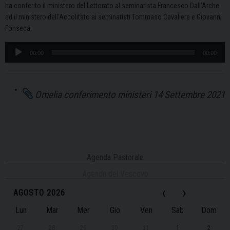
ha conferito il ministero del Lettorato al seminarista Francesco Dall’Arche
ed il ministero dell’Accolitato ai seminaristi Tommaso Cavaliere e Giovanni
Fonseca.
Audio
00:00
00:00
Player
Omelia conferimento ministeri 14 Settembre 2021
Agenda Pastorale
Agenda del Vescovo
‹
›
AGOSTO 2026
Lun
Mar
Mer
Gio
Ven
Sab
Dom
27
28
29
30
31
1
2