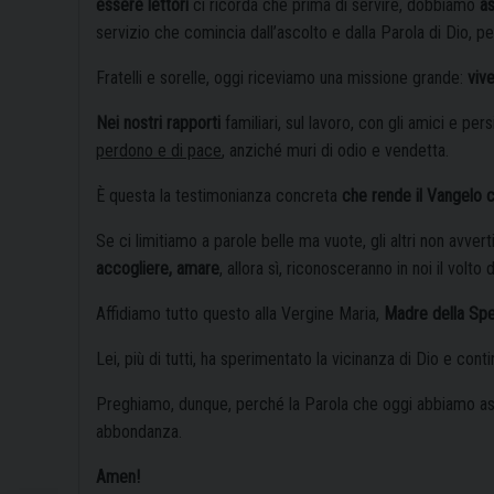
essere lettori
ci ricorda che prima di servire, dobbiamo
as
servizio che comincia dall’ascolto e dalla Parola di Dio, per
Fratelli e sorelle, oggi riceviamo una missione grande:
viv
Nei nostri rapporti
familiari, sul lavoro, con gli amici e per
perdono e di pace
, anziché muri di odio e vendetta.
È questa la testimonianza concreta
che rende il Vangelo c
Se ci limitiamo a parole belle ma vuote, gli altri non avve
accogliere, amare
, allora sì, riconosceranno in noi il volto d
Affidiamo tutto questo alla Vergine Maria,
Madre della Spe
Lei, più di tutti, ha sperimentato la vicinanza di Dio e contin
Preghiamo, dunque, perché la Parola che oggi abbiamo asco
abbondanza.
Amen!