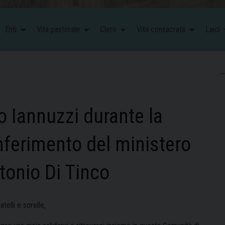
Enti
Vita pastorale
Clero
Vita consacrata
Laici
 Iannuzzi durante la
nferimento del ministero
ntonio Di Tinco
ratelli e sorelle,