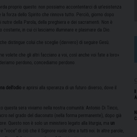
icorda proprio questo: non possiamo accontentarci di un’esistenza
è la forza dello Spirito che rinnova tutto. Perciò, giorno dopo
si nutre della Parola, della preghiera e dei sacramenti. Non è
 costante, in cui ci lasciamo illuminare e plasmare da Dio.
 che distingue colui che sceglie (davvero) di seguire Gesù.
volete che gli altri facciano a voi, così anche voi fate a loro»
esideriamo perdono, concediamo perdono.
na dell’odio
e aprirsi alla speranza di un futuro diverso, dove il
I
A
to questa sera viviamo nella nostra comunità: Antonio Di Tinco,
N
sacro nel grado del diaconato (nella forma permanente), dopo già
C
ttore. Questo non è solo un ministero legato alla liturgia, ma
un
 “voce” di ciò che il Signore vuole dire a tutti noi. In altre parole,