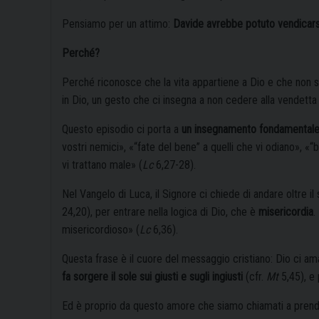
Pensiamo per un attimo:
Davide avrebbe potuto vendicarsi
Perché?
Perché riconosce che la vita appartiene a Dio e che non st
in Dio, un gesto che ci insegna a non cedere alla vendetta 
Questo episodio ci porta a
un insegnamento fondamentale
vostri nemici», «“fate del bene” a quelli che vi odiano», 
vi trattano male» (
Lc
6,27-28).
Nel Vangelo di Luca, il Signore ci chiede di andare oltre i
24,20), per entrare nella logica di Dio, che è
misericordia
.
misericordioso» (
Lc
6,36).
Questa frase è il cuore del messaggio cristiano: Dio ci ama
fa sorgere il sole sui giusti e sugli ingiusti
(cfr.
Mt
5,45), e 
Ed è proprio da questo amore che siamo chiamati a prende