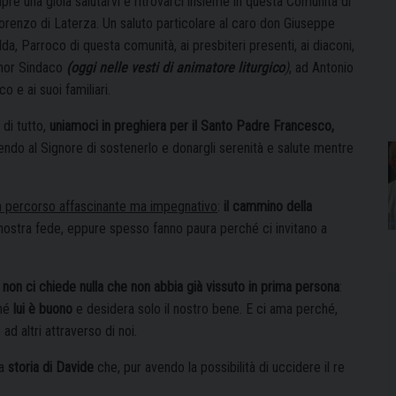
re una gioia salutarvi e ritrovarci insieme in questa Comunità di
orenzo di Laterza. Un saluto particolare al caro don Giuseppe
da, Parroco di questa comunità, ai presbiteri presenti, ai diaconi,
gnor Sindaco
(oggi nelle vesti di animatore liturgico
)
, ad Antonio
co e ai suoi familiari.
 di tutto,
uniamoci in preghiera per il Santo Padre Francesco,
endo al Signore di sostenerlo e donargli serenità e salute mentre
n percorso affascinante ma impegnativo
:
il cammino della
nostra fede, eppure spesso fanno paura perché ci invitano a
i non ci chiede nulla che non abbia già vissuto in prima persona
:
ché
lui è buono
e desidera solo il nostro bene. E ci ama perché,
d altri attraverso di noi.
la
storia di Davide
che, pur avendo la possibilità di uccidere il re