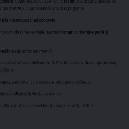
coltare
. E Antonio, con il suo “sì”, ci testimonia proprio questo: un
 poi metterla in pratica nella vita di ogni giorno.
ere la misericordia nel concreto
.
sino con chi ci fa del male,
siamo chiamati a costruire ponti
di
redibile
agli occhi del mondo.
rtiranno la bellezza dell’amore di Dio. Ma se ci vedranno
perdonare,
i Cristo.
ranza,
perché ci aiuti a essere coraggiosi nel bene.
ua ad indicarci la via del suo Figlio.
ltato metta radici nel nostro cuore e porti frutto in