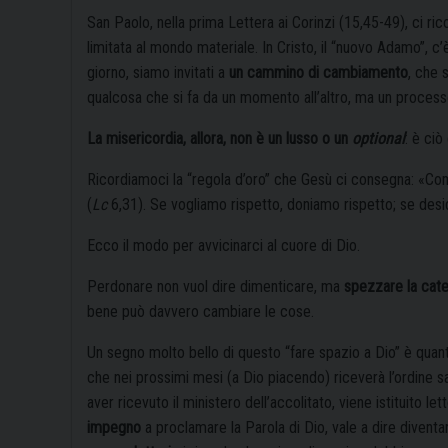
San Paolo, nella prima Lettera ai Corinzi (15,45-49), ci r
limitata al mondo materiale. In Cristo, il “nuovo Adamo”, c’
giorno, siamo invitati a
un cammino di cambiamento
, che 
qualcosa che si fa da un momento all’altro, ma un processo
La misericordia, allora, non è un lusso o un
optional
: è ciò
Ricordiamoci la “regola d’oro” che Gesù ci consegna: «Come 
(
Lc
6,31). Se vogliamo rispetto, doniamo rispetto; se d
Ecco il modo per avvicinarci al cuore di Dio.
Perdonare non vuol dire dimenticare, ma
spezzare la cate
bene può davvero cambiare le cose.
Un segno molto bello di questo “fare spazio a Dio” è quan
che nei prossimi mesi (a Dio piacendo) riceverà l’ordine 
aver ricevuto il ministero dell’accolitato, viene istituito le
impegno
a proclamare la Parola di Dio, vale a dire diventare