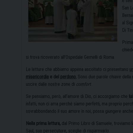
è semp
San L
Bernal
al Si
Di Tin
Prima
chied
si trova ricoverato all’Ospedale Gemelli di Roma.
Le letture che abbiamo appena ascoltato ci presentano
u
misericordia
e del
perdono.
Sono due parole chiave della 
uscire dalle nostre zone di
comfort
.
Se pensiamo, però, all’amore di Dio, ci accorgiamo che
lu
infatti, non ci ama perché siamo perfetti, ma proprio per
sovrabbondando il suo amore in noi, possa giungere anche a
Nella prima lettura,
dal Primo Libro di Samuele, troviamo 
Saul, suo persecutore, sceglie di risparmiarlo.