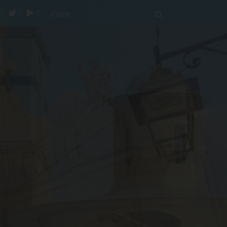
acebook
twitter
youtube