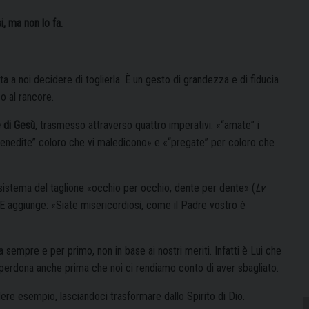
, ma non lo fa.
a a noi decidere di toglierla. È un gesto di grandezza e di fiducia
o al rancore.
 di Gesù
, trasmesso attraverso quattro imperativi: «“amate” i
«“benedite” coloro che vi maledicono» e «“pregate” per coloro che
l sistema del taglione «occhio per occhio, dente per dente» (
Lv
 E aggiunge: «Siate misericordiosi, come il Padre vostro è
 sempre e per primo, non in base ai nostri meriti. Infatti è Lui che
perdona anche prima che noi ci rendiamo conto di aver sbagliato.
re esempio, lasciandoci trasformare dallo Spirito di Dio.