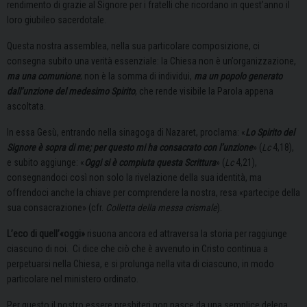
rendimento di grazie al Signore per i fratelli che ricordano in quest’anno il
loro giubileo sacerdotale.
Questa nostra assemblea, nella sua particolare composizione, ci
consegna subito una verità essenziale: la Chiesa non è un’organizzazione,
ma una comunione
; non è la somma di individui,
ma un popolo generato
dall’unzione del medesimo Spirito
, che rende visibile la Parola appena
ascoltata.
In essa Gesù, entrando nella sinagoga di Nazaret, proclama: «
Lo Spirito del
Signore è sopra di me; per questo mi ha consacrato con l’unzione
» (
Lc
4,18),
e subito aggiunge: «
Oggi si è compiuta questa Scrittura
» (
Lc
4,21),
consegnandoci così non solo la rivelazione della sua identità, ma
offrendoci anche la chiave per comprendere la nostra, resa «partecipe della
sua consacrazione» (cfr.
Colletta della messa crismale
).
L’eco di quell’«oggi»
risuona ancora ed attraversa la storia per raggiunge
ciascuno di noi. Ci dice che ciò che è avvenuto in Cristo continua a
perpetuarsi nella Chiesa, e si prolunga nella vita di ciascuno, in modo
particolare nel ministero ordinato.
Per questo il nostro essere presbiteri non nasce da una semplice delega