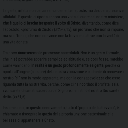
La gente, infatti, non cerca semplicemente risposte, ma desidera presenze
affidabili. E questo ci riporta ancora una volta al cuore del nostro ministero,
che è quello di lasciar trasparire il volto di Cristo
, diventando, come dice
l’apostolo, «profumo di Cristo» (
2Cor
2,15), un profumo che non si impone,
ma si diffonde, che non convince con la forza, ma attrae con la verità di
una vita donata.
Tra poco
rinnoveremo le promesse sacerdotali
. Non è un gesto formale,
che in sé potrebbe apparire semplice ed abituale e, se così fosse, sarebbe
come vanificarlo.
In realtà è un gesto profondamente esigente
, perché ci
riporta all’origine (al cuore) della nostra vocazione e ci chiede di rinnovare il
nostro “sì” non in modo apparente, ma con la consapevolezza che esso
riguarda tutta la nostra vita, perché, come ci ha ricordato il profeta Isaia,
«voi sarete chiamati sacerdoti del Signore, ministri del nostro Dio sarete
detti» (
Is
61,6).
Insieme a noi, in questo rinnovamento, tutto il “popolo dei battezzati”, è
chiamato a riscoprire la grazia della propria unzione battesimale e la
bellezza di appartenere a Cristo.