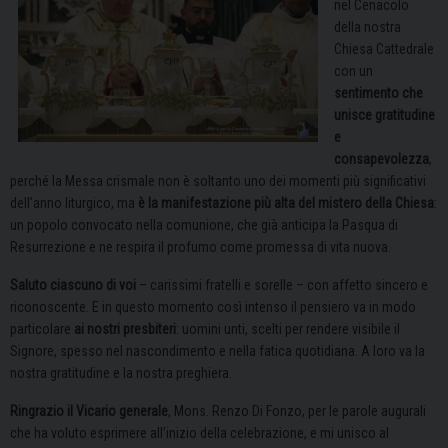
nel Cenacolo
della nostra
Chiesa Cattedrale
con un
sentimento che
unisce gratitudine
e
consapevolezza
,
perché la Messa crismale non è soltanto uno dei momenti più significativi
dell’anno liturgico, ma
è la manifestazione più alta del mistero della Chiesa
:
un popolo convocato nella comunione, che già anticipa la Pasqua di
Resurrezione e ne respira il profumo come promessa di vita nuova.
Saluto ciascuno di voi
– carissimi fratelli e sorelle – con affetto sincero e
riconoscente. E in questo momento così intenso il pensiero va in modo
particolare
ai nostri presbiteri
: uomini unti, scelti per rendere visibile il
Signore, spesso nel nascondimento e nella fatica quotidiana. A loro va la
nostra gratitudine e la nostra preghiera.
Ringrazio il Vicario generale
, Mons. Renzo Di Fonzo, per le parole augurali
che ha voluto esprimere all’inizio della celebrazione, e mi unisco al