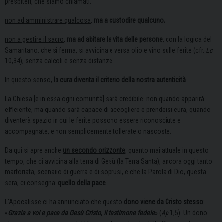
presbiteri, che siamo chiamati:
non ad amministrare qualcosa
,
ma a custodire qualcuno
;
non a gestire il sacro
,
ma ad abitare la vita delle persone
, con la logica del
Samaritano: che si ferma, si avvicina e versa olio e vino sulle ferite (cfr.
Lc
10,34), senza calcoli e senza distanze.
In questo senso,
la cura diventa il criterio della nostra autenticità
.
La Chiesa [e in essa ogni comunità]
sarà credibile
: non quando apparirà
efficiente, ma quando sarà capace di accogliere e prendersi cura, quando
diventerà spazio in cui le ferite possono essere riconosciute e
accompagnate, e non semplicemente tollerate o nascoste.
Da qui si apre anche
un secondo orizzonte
, quanto mai attuale in questo
tempo, che ci avvicina alla terra di Gesù (la Terra Santa), ancora oggi tanto
martoriata, scenario di guerra e di soprusi, e che la Parola di Dio, questa
sera, ci consegna:
quello della pace
.
L’Apocalisse ci ha annunciato che questo
dono viene da Cristo stesso
:
«
Grazia a voi e pace da Gesù Cristo, il testimone fedele
» (
Ap
1,5). Un dono