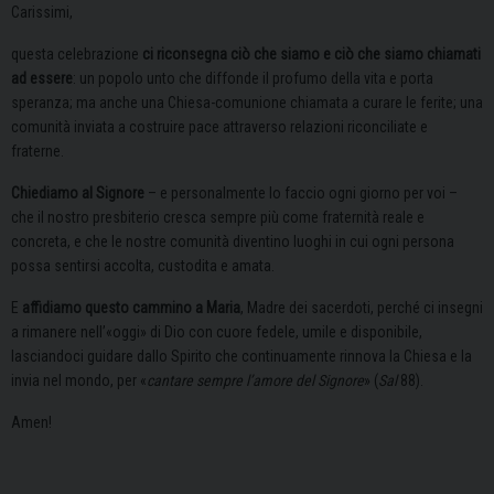
Carissimi,
questa celebrazione
ci riconsegna ciò che siamo e ciò che siamo chiamati
ad essere
: un popolo unto che diffonde il profumo della vita e porta
speranza; ma anche una Chiesa-comunione chiamata a curare le ferite; una
comunità inviata a costruire pace attraverso relazioni riconciliate e
fraterne.
Chiediamo al Signore
– e personalmente lo faccio ogni giorno per voi –
che il nostro presbiterio cresca sempre più come fraternità reale e
concreta, e che le nostre comunità diventino luoghi in cui ogni persona
possa sentirsi accolta, custodita e amata.
E
affidiamo questo cammino a Maria
, Madre dei sacerdoti, perché ci insegni
a rimanere nell’«oggi» di Dio con cuore fedele, umile e disponibile,
lasciandoci guidare dallo Spirito che continuamente rinnova la Chiesa e la
invia nel mondo, per «
cantare sempre l’amore del Signore
» (
Sal
88).
Amen!