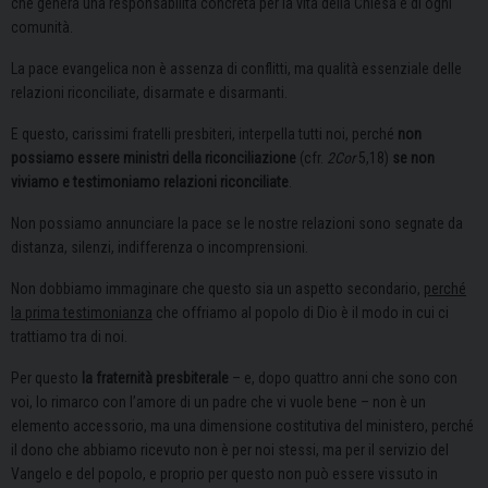
che genera una responsabilità concreta per la vita della Chiesa e di ogni
comunità.
La pace evangelica non è assenza di conflitti, ma qualità essenziale delle
relazioni riconciliate, disarmate e disarmanti.
E questo, carissimi fratelli presbiteri, interpella tutti noi, perché
non
possiamo essere ministri della riconciliazione
(cfr.
2Cor
5,18)
se non
viviamo e testimoniamo relazioni riconciliate
.
Non possiamo annunciare la pace se le nostre relazioni sono segnate da
distanza, silenzi, indifferenza o incomprensioni.
Non dobbiamo immaginare che questo sia un aspetto secondario,
perché
la prima testimonianza
che offriamo al popolo di Dio è il modo in cui ci
trattiamo tra di noi.
Per questo
la fraternità presbiterale
– e, dopo quattro anni che sono con
voi, lo rimarco con l’amore di un padre che vi vuole bene – non è un
elemento accessorio, ma una dimensione costitutiva del ministero, perché
il dono che abbiamo ricevuto non è per noi stessi, ma per il servizio del
Vangelo e del popolo, e proprio per questo non può essere vissuto in