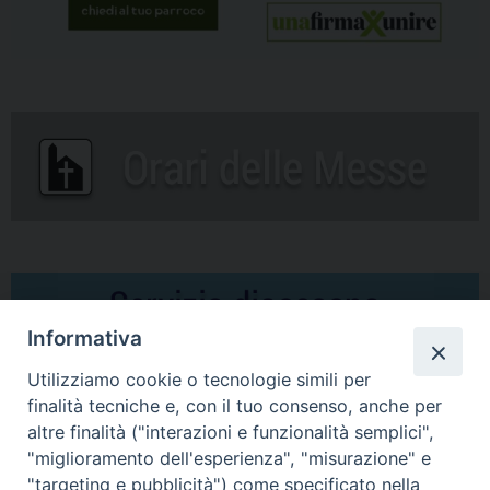
Informativa
Utilizziamo cookie o tecnologie simili per
finalità tecniche e, con il tuo consenso, anche per
altre finalità ("interazioni e funzionalità semplici",
Comunicati Stampa
"miglioramento dell'esperienza", "misurazione" e
"targeting e pubblicità") come specificato nella
Il cordoglio dei Vescovi di Puglia per la morte di S.E.R. Mons. Agostino