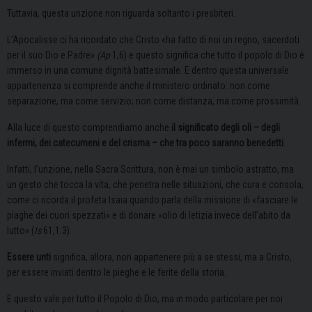
Tuttavia, questa unzione non riguarda soltanto i presbiteri.
L’Apocalisse ci ha ricordato che Cristo «ha fatto di noi un regno, sacerdoti
per il suo Dio e Padre»
(Ap
1,6) e questo significa che tutto il popolo di Dio è
immerso in una comune dignità battesimale. E dentro questa universale
appartenenza si comprende anche il ministero ordinato: non come
separazione, ma come servizio; non come distanza, ma come prossimità.
Alla luce di questo comprendiamo anche
il significato degli oli – degli
infermi, dei catecumeni e del crisma – che tra poco saranno benedetti
.
Infatti, l’unzione, nella Sacra Scrittura, non è mai un simbolo astratto, ma
un gesto che tocca la vita, che penetra nelle situazioni, che cura e consola,
come ci ricorda il profeta Isaia quando parla della missione di «fasciare le
piaghe dei cuori spezzati» e di donare «olio di letizia invece dell’abito da
lutto» (
Is
61,1.3).
Essere unti
significa, allora, non appartenere più a se stessi, ma a Cristo,
per essere inviati dentro le pieghe e le ferite della storia.
E questo vale per tutto il Popolo di Dio, ma in modo particolare per noi