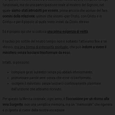
funzionale, ma da una partecipazione reale al mistero del Signore, nel
quale
siamo stati introdotti per essere
, prima ancora che uomini del fare,
uomini della relazione
, uomini che vivono «per Cristo, con Cristo e in
Cristo» e per il popolo al quale sono inviati da Cristo stesso.
Ed è proprio qui che si colloca
una prima esigenza di verità
.
Il rischio più sottile del nostro tempo non è soltanto l’attivismo fine a sé
stesso,
ma una forma di esteriorità spirituale
, che può
indurre a vivere il
ministero senza lasciarsi trasformare da esso
.
Infatti, si possono:
compiere gesti autentici senza più abitarli interiormente;
pronunciare parole vere senza che esse ci trasformino;
svolgere il ministero senza lasciarci continuamente plasmare
dall’unzione che abbiamo ricevuto.
Per questo la Messa crismale, ogni anno, è
l’occasione per un ritorno alla
vera Sorgente
: non una semplice memoria, ma un “memoriale” che rigenera
e ci riporta al cuore della nostra vocazione.