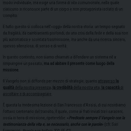
modo individuale, ma esige una forma di vita comunionale, nella quale
ciascuno si riconosce parte di un corpo e non protagonista isolato di un
compito.
E tutto questo si colloca nell’«oggi» della nostra storia: un tempo segnato
da fragilità, da cambiamenti profondi, da una crisi della fede e della sua non
più automatica e scontata trasmissione, ma anche da una ricerca sincera,
spesso silenziosa, di senso e di verità.
In questo contesto, non siamo chiamati a difendere un sistema né a
rimpiangere un passato,
ma ad abitare il presente come luogo della
missione
.
Il Vangelo non si diffonde per mezzo di strategie, quanto
attraverso
la
qualità
della nostra presenza,
la credibilità
della nostra vita,
la capacità
di
ascoltare e di accompagnare
.
È questa la medesima lezione di San Francesco d’Assisi, di cui ricordiamo
l’ottavo centenario del transito, il quale, come ai frati inviati tra i saraceni,
ossia in terra di missione, ripeterebbe: «
Predicate sempre il Vangelo con la
testimonianza della vita e, se necessario, anche con le parole
» (cfr. San
Francesco,
Regola non bollata
, XVI: FF 43).