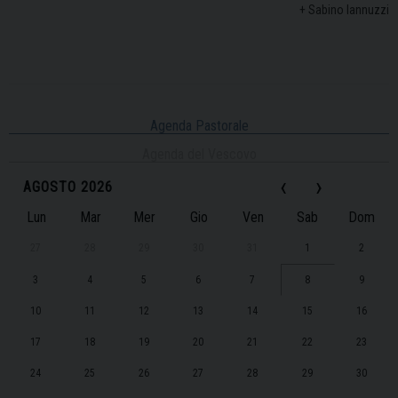
+ Sabino Iannuzzi
Agenda Pastorale
Agenda del Vescovo
‹
›
AGOSTO 2026
Lun
Mar
Mer
Gio
Ven
Sab
Dom
27
28
29
30
31
1
2
3
4
5
6
7
8
9
10
11
12
13
14
15
16
17
18
19
20
21
22
23
24
25
26
27
28
29
30