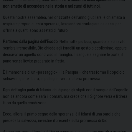
non smette di accendere nella storia e nei cuori di tutti noi.
Questa nostra assemblea, nell’orizzonte dell’anno giubilare, è chiamata a
respirare proprio questa speranza, lasciandosi contagiare da essa, per
offrirla a quanti sono assetati di futuro.
Partiamo dalla pagina dell’Esodo
. Nella notte più buia, quando la schiavitù
sembra irremovibile, Dio chiede agli israeliti un gesto piccolissimo, eppure,
decisivo: un agnello condiviso in famiglia, il sangue a segnare le porte, il
pane senza lievito preparato in fretta.
È il memoriale di un «passaggio» – la Pasqua – che trasforma il popolo di
schiavi in gente libera, in pellegrini verso la terra promessa.
Ogni dettaglio parla di fiducia
: chi dipinge gli stipiti con il sangue dell’agnello
non sa ancora come sarà il domani, ma crede che il Signore verrà e li tirerà
fuori da quella condizione.
Ecco, allora,
il primo segno della speranza
: è il fidarsi di una parola che
precede la salvezza, investire il presente sulla promessa di Dio.
Anche noi, come
Popolo di Dio in cammino
, ci sentiamo invitati a rivestire