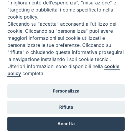
"miglioramento dell'esperienza", "misurazione" e
"targeting e pubblicità") come specificato nella
Il cordoglio dei Vescovi di Puglia per la morte di S.E.R. Mons. Agostino
cookie policy.
Superbo
Cliccando su "accetta" acconsenti all'utilizzo dei
cookie. Cliccando su "personalizza" puoi avere
Nasce la Consulta Diocesana delle Aggregazioni Laicali di Castellaneta
maggiori informazioni sui cookie utilizzati e
personalizzare le tue preferenze. Cliccando su
Archivio comunicati stampa
"rifiuta" o chiudendo questa informativa proseguirai
la navigazione installando i soli cookie tecnici.
Ulteriori informazioni sono disponibili nella
cookie
2026 © Diocesi di Castellaneta
policy
completa.
Personalizza
Rifiuta
Diocesi
Vescovo
Curia
Parrocchie
Enti
Accetta
Vita pastorale
Clero
Vita consacrata
Laici
Determine