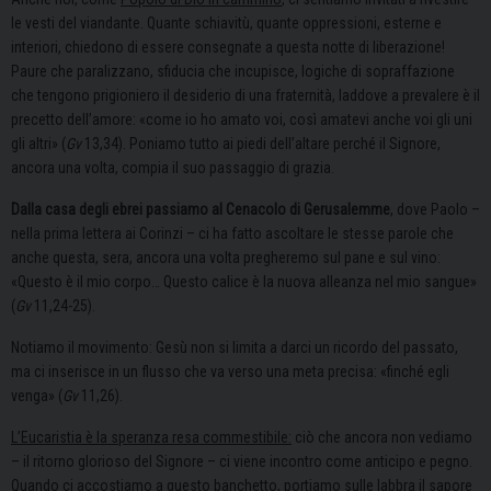
le vesti del viandante. Quante schiavitù, quante oppressioni, esterne e
interiori, chiedono di essere consegnate a questa notte di liberazione!
Paure che paralizzano, sfiducia che incupisce, logiche di sopraffazione
che tengono prigioniero il desiderio di una fraternità, laddove a prevalere è il
precetto dell’amore: «come io ho amato voi, così amatevi anche voi gli uni
gli altri» (
Gv
13,34). Poniamo tutto ai piedi dell’altare perché il Signore,
ancora una volta, compia il suo passaggio di grazia.
Dalla casa degli ebrei passiamo al Cenacolo di Gerusalemme
, dove Paolo –
nella prima lettera ai Corinzi – ci ha fatto ascoltare le stesse parole che
anche questa, sera, ancora una volta pregheremo sul pane e sul vino:
«Questo è il mio corpo… Questo calice è la nuova alleanza nel mio sangue»
(
Gv
11,24-25).
Notiamo il movimento: Gesù non si limita a darci un ricordo del passato,
ma ci inserisce in un flusso che va verso una meta precisa: «finché egli
venga» (
Gv
11,26).
L’Eucaristia è la speranza resa commestibile:
ciò che ancora non vediamo
– il ritorno glorioso del Signore – ci viene incontro come anticipo e pegno.
Quando ci accostiamo a questo banchetto, portiamo sulle labbra il sapore