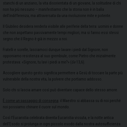
stanchi di un anziano, la vita disorientata di un giovane, la solitudine di chi
non ha più nessuno – manifestiamo che la storia non è in balìa
dell’indifferenza, ma attraversata da una rivoluzione mite e potente.
Il Giubileo desidera renderla visibile alle periferie della terra: uomini e donne
che non aspettano passivamente tempi migliori, ma si fanno essi stessi
segno che il Regno è già in mezzo a noi.
Fratelli e sorelle, lasciamoci dunque lavare i piedi dal Signore; non
opponiamo resistenza al suo grembiule, come Pietro che inizialmente
protestava: «Signore, tu lavi i piedi a me?» (
Gv
13,6).
Accogliere questo gesto significa permettere a Gesù di toccare la parte più
vulnerabile della nostra vita, la polvere che portiamo addosso.
Solo chi si lascia amare così può diventare capace dello stesso amore.
È come un passaggio di consegna
: il Maestro si abbassa su di noi perché
noi possiamo chinare il cuore sul mondo.
Così l’Eucaristia celebrata diventa Eucaristia vissuta, e la notte antica
dell’Esodo si prolunga in ogni piccolo esodo dalla nostra autosufficienza