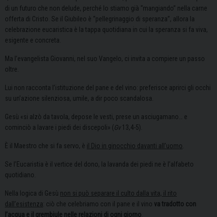
di un futuro che non delude, perché lo stiamo già “mangiando” nella carne
offerta di Cristo. Se il Giubileo è “pellegrinaggio di speranza”, allora la
celebrazione eucaristica è la tappa quotidiana in cui la speranza si fa viva,
esigente e concreta.
Ma l’evangelista Giovanni, nel suo Vangelo, ci invita a compiere un passo
oltre.
Lui non racconta l’istituzione del pane e del vino: preferisce aprirci gli occhi
su un’azione silenziosa, umile, a dir poco scandalosa.
Gesù «si alzò da tavola, depose le vesti, prese un asciugamano… e
cominciò a lavare i piedi dei discepoli» (
Gv
13,4-5).
È il Maestro che si fa servo, è
il Dio in ginocchio davanti all’uomo
.
Se l’Eucaristia è il vertice del dono, la lavanda dei piedi ne è l’alfabeto
quotidiano.
Nella logica di Gesù
non si può separare il culto dalla vita, il rito
dall’esistenza
: ciò che celebriamo con il pane e il vino
va tradotto con
l’acqua e il grembiule nelle relazioni di ogni giorno
.