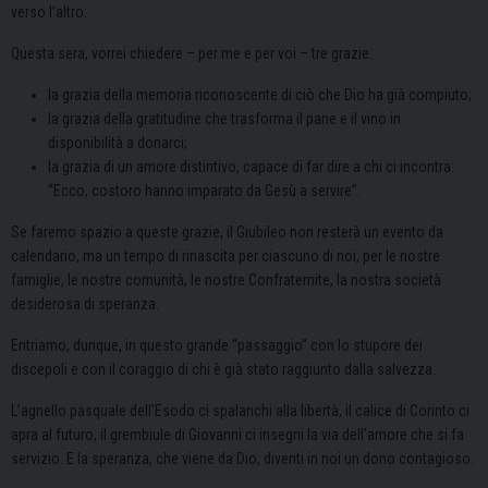
verso l’altro.
Questa sera, vorrei chiedere – per me e per voi – tre grazie:
la grazia della memoria riconoscente di ciò che Dio ha già compiuto;
la grazia della gratitudine che trasforma il pane e il vino in
disponibilità a donarci;
la grazia di un amore distintivo, capace di far dire a chi ci incontra:
“Ecco, costoro hanno imparato da Gesù a servire”.
Se faremo spazio a queste grazie, il Giubileo non resterà un evento da
calendario, ma un tempo di rinascita per ciascuno di noi, per le nostre
famiglie, le nostre comunità, le nostre Confraternite, la nostra società
desiderosa di speranza.
Entriamo, dunque, in questo grande “passaggio” con lo stupore dei
discepoli e con il coraggio di chi è già stato raggiunto dalla salvezza.
L’agnello pasquale dell’Esodo ci spalanchi alla libertà, il calice di Corinto ci
apra al futuro, il grembiule di Giovanni ci insegni la via dell’amore che si fa
servizio. E la speranza, che viene da Dio, diventi in noi un dono contagioso.