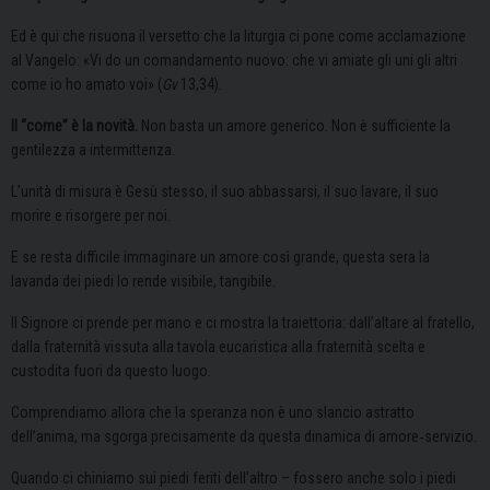
Ed è qui che risuona il versetto che la liturgia ci pone come acclamazione
al Vangelo: «Vi do un comandamento nuovo: che vi amiate gli uni gli altri
come io ho amato voi» (
Gv
13,34).
Il “come” è la novità.
Non basta un amore generico. Non è sufficiente la
gentilezza a intermittenza.
L’unità di misura è Gesù stesso, il suo abbassarsi, il suo lavare, il suo
morire e risorgere per noi.
E se resta difficile immaginare un amore così grande, questa sera la
lavanda dei piedi lo rende visibile, tangibile.
Il Signore ci prende per mano e ci mostra la traiettoria: dall’altare al fratello,
dalla fraternità vissuta alla tavola eucaristica alla fraternità scelta e
custodita fuori da questo luogo.
Comprendiamo allora che la speranza non è uno slancio astratto
dell’anima, ma sgorga precisamente da questa dinamica di amore‑servizio.
Quando ci chiniamo sui piedi feriti dell’altro – fossero anche solo i piedi