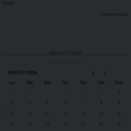
Amen!
+ Sabino Iannuzzi
Agenda Pastorale
Agenda del Vescovo
‹
›
AGOSTO 2026
Lun
Mar
Mer
Gio
Ven
Sab
Dom
27
28
29
30
31
1
2
3
4
5
6
7
8
9
10
11
12
13
14
15
16
17
18
19
20
21
22
23