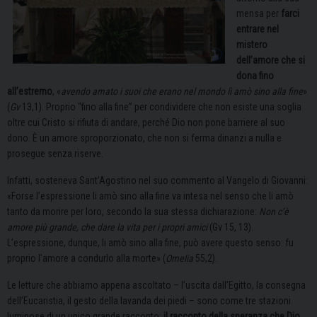
mensa per
farci
entrare nel
mistero
dell’amore che si
dona fino
all’estremo
, «
avendo amato i suoi che erano nel mondo lì amò sino alla fine
»
(
Gv
13,1). Proprio “fino alla fine” per condividere che non esiste una soglia
oltre cui Cristo si rifiuta di andare, perché Dio non pone barriere al suo
dono. È un amore sproporzionato, che non si ferma dinanzi a nulla e
prosegue senza riserve.
Infatti, sosteneva Sant’Agostino nel suo commento al Vangelo di Giovanni:
«Forse l’espressione li amò sino alla fine va intesa nel senso che li amò
tanto da morire per loro, secondo la sua stessa dichiarazione:
Non c’è
amore più grande, che dare la vita per i propri amici
(Gv 15, 13).
L’espressione, dunque, li amò sino alla fine, può avere questo senso: fu
proprio l’amore a condurlo alla morte» (
Omelia
55,2).
Le letture che abbiamo appena ascoltato – l’uscita dall’Egitto, la consegna
dell’Eucaristia, il gesto della lavanda dei piedi – sono come tre stazioni
luminose di un unico grande racconto:
il racconto della speranza che Dio