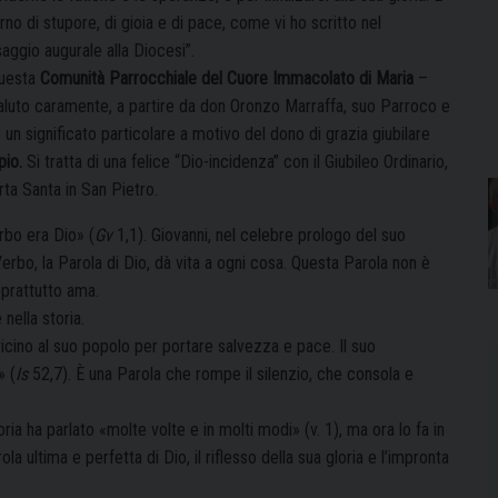
rno di stupore, di gioia e di pace, come vi ho scritto nel
aggio augurale alla Diocesi”.
uesta
Comunità
Parrocchiale del Cuore Immacolato di Maria
–
aluto caramente, a partire da don Oronzo Marraffa, suo Parroco e
un significato particolare a motivo del dono di grazia giubilare
pio.
Si tratta di una felice “Dio-incidenza” con il Giubileo Ordinario,
ta Santa in San Pietro.
erbo era Dio» (
Gv
1,1). Giovanni, nel celebre prologo del suo
l Verbo, la Parola di Dio, dà vita a ogni cosa. Questa Parola non è
oprattutto ama.
 nella storia.
icino al suo popolo per portare salvezza e pace. Il suo
» (
Is
52,7). È una Parola che rompe il silenzio, che consola e
oria ha parlato «molte volte e in molti modi» (v. 1), ma ora lo fa in
ola ultima e perfetta di Dio, il riflesso della sua gloria e l’impronta