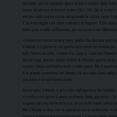
Giovanni, con un sapiente gioco di luci e ombre della fede,
venne ad abitare in mezzo a noi» (
Gv
1,14). Qui si svela i
entrare nella nostra storia, assumendo la nostra carne frag
È un messaggio che deve colmarci di stupore: il Dio onnipo
nelle gioie e nelle sofferenze, nei successi e nei fallimenti
«Veniva nel mondo la luce vera, quella che illumina ogni u
Il Natale è il giorno in cui questa luce entra nel mondo per
tutti l’hanno accolta: «Venne fra i suoi, e i suoi non l’hanno
Anche oggi, spesso siamo tentati di rifiutare questa luce, d
restare chiusi nell’indifferenza o nella paura. Ma a quanti a
è la grande promessa del Natale: chi accoglie Gesù nella pr
sua pace e la sua misericordia.
Quest’anno, il Natale è arricchito dall’apertura del Giubile
ci invita a riscoprire il senso profondo della speranza – la
segnato da crisi ed incertezze, in cui molti hanno perso la 
Ma il Natale ci dice che la speranza non è un’illusione: è un
nuova e trasformare la nostra storia. La Porta Santa, apert