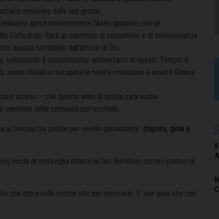
asciarsi rinnovare dalla sua grazia.
ellaneta aprirà solennemente l’Anno giubilare con un
 alla Cattedrale. Sarà un cammino di comunione e di testimonianza:
zze, avanza sostenuto dall’amore di Dio.
ale, celebrando il sessantesimo anniversario di questo Tempio è
 siamo invitati a riscoprire la nostra vocazione a essere Chiesa
mbre scorso – che questo anno di grazia sarà anche
 il cammino della comunità parrocchiale.
a la Diocesi tre parole per viverlo pienamente:
stupore, gioia e
I
A
uovi, occhi di meraviglia dinanzi al Dio-Bambino, come i pastori di
N
C
di Dio che entra nelle nostre vite per rinnovarle. E’ una gioia che non