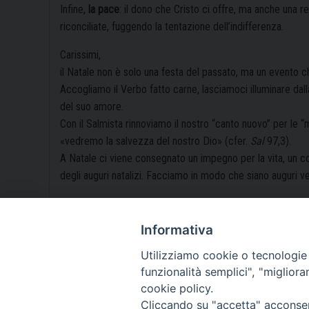
Infine,
la pace
: il dono che Cristo ci offre, ma anche una r
riconciliate, fuggendo la tentazione dell’indifferenza.
Carissimi,
il Natale non è solo una festa del passato, ma un evento ch
Accogliamo il Verbo fatto carne, lasciamoci illuminare dall
del suo amore.
Con il Salmista rinnoviamo il nostro “canto nuovo” per le 
«vedremo la salvezza del nostro Dio» (cfer.
Sal
97,3).
A Natale ci viene consegnato un impegno per la vita, un co
degli auguri natalizi. Facciamo in modo che siano auguri ver
«Portate l’abbraccio del Signore che nasce per noi e ca
Informativa
Buon Natale a tutti voi e alle vostre famiglie!
Utilizziamo cookie o tecnologie s
funzionalità semplici", "miglior
cookie policy.
Cliccando su "accetta" acconsent