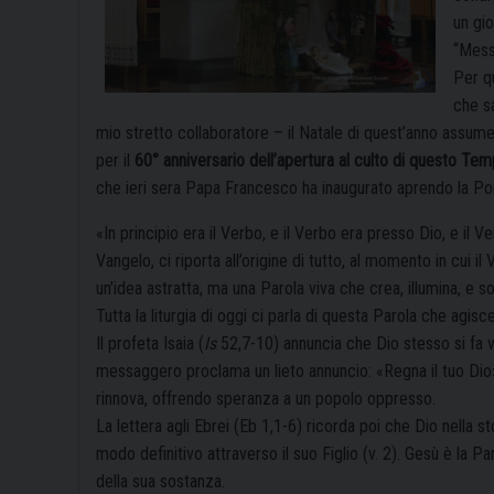
un gio
“Mess
Per q
che s
mio stretto collaboratore – il Natale di quest’anno assume 
per il
60° anniversario dell’apertura al culto
di questo Tem
che ieri sera Papa Francesco ha inaugurato aprendo la Por
«In principio era il Verbo, e il Verbo era presso Dio, e il V
Vangelo, ci riporta all’origine di tutto, al momento in cui i
un’idea astratta, ma una Parola viva che crea, illumina, e s
Tutta la liturgia di oggi ci parla di questa Parola che agisce
Il profeta Isaia (
Is
52,7-10) annuncia che Dio stesso si fa v
messaggero proclama un lieto annuncio: «Regna il tuo Dio
rinnova, offrendo speranza a un popolo oppresso.
La lettera agli Ebrei (Eb 1,1-6) ricorda poi che Dio nella st
modo definitivo attraverso il suo Figlio (v. 2). Gesù è la Par
della sua sostanza.