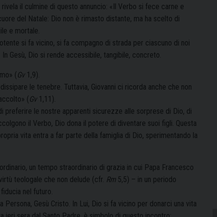
 rivela il culmine di questo annuncio: «Il Verbo si fece carne e
l cuore del Natale: Dio non è rimasto distante, ma ha scelto di
ile e mortale.
tente si fa vicino, si fa compagno di strada per ciascuno di noi
. In Gesù, Dio si rende accessibile, tangibile, concreto.
omo» (
Gv
1,9).
 dissipare le tenebre. Tuttavia, Giovanni ci ricorda anche che non
 accolto» (
Gv
1,11).
i preferire le nostre apparenti sicurezze alle sorprese di Dio, di
ccolgono il Verbo, Dio dona il potere di diventare suoi figli. Questa
opria vita entra a far parte della famiglia di Dio, sperimentando la
o ordinario, un tempo straordinario di grazia in cui Papa Francesco
 virtù teologale che non delude (cfr.
Rm
5,5) – in un periodo
fiducia nel futuro.
a Persona, Gesù Cristo. In Lui, Dio si fa vicino per donarci una vita
a ieri sera dal Santo Padre, è simbolo di questo incontro: