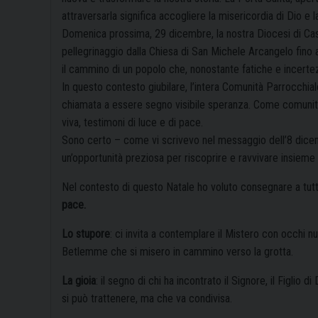
attraversarla significa accogliere la misericordia di Dio e l
Domenica prossima, 29 dicembre, la nostra Diocesi di Cast
pellegrinaggio dalla Chiesa di San Michele Arcangelo fino
il cammino di un popolo che, nonostante fatiche e incerte
In questo contesto giubilare, l’intera Comunità Parrocchi
chiamata a essere segno visibile speranza. Come comunità,
viva, testimoni di luce e di pace.
Sono certo – come vi scrivevo nel messaggio dell’8 dice
un’opportunità preziosa per riscoprire e ravvivare insieme
Nel contesto di questo Natale ho voluto consegnare a tutt
pace.
Lo stupore
: ci invita a contemplare il Mistero con occhi n
Betlemme che si misero in cammino verso la grotta.
La gioia
: il segno di chi ha incontrato il Signore, il Figlio 
si può trattenere, ma che va condivisa.