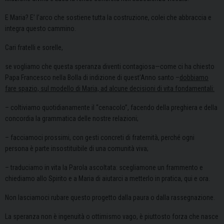
E Maria? E’ l’arco che sostiene tutta la costruzione, colei che abbraccia e
integra questo cammino.
Cari fratelli e sorelle,
se vogliamo che questa speranza diventi contagiosa—come ci ha chiesto
Papa Francesco nella Bolla di indizione di quest’Anno santo –
dobbiamo
fare spazio, sul modello di Maria, ad alcune decisioni di vita fondamentali:
– coltiviamo quotidianamente il “cenacolo”, facendo della preghiera e della
concordia la grammatica delle nostre relazioni;
– facciamoci prossimi, con gesti concreti di fraternità, perché ogni
persona è parte insostituibile di una comunità viva;
– traduciamo in vita la Parola ascoltata: scegliamone un frammento e
chiediamo allo Spirito e a Maria di aiutarci a metterlo in pratica, qui e ora.
Non lasciamoci rubare questo progetto dalla paura o dalla rassegnazione.
La speranza non è ingenuità o ottimismo vago, è piuttosto forza che nasce