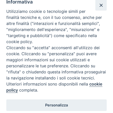
Informativa
Utilizziamo cookie o tecnologie simili per
finalità tecniche e, con il tuo consenso, anche per
altre finalità ("interazioni e funzionalità semplici",
Comunicati Stampa
"miglioramento dell'esperienza", "misurazione" e
"targeting e pubblicità") come specificato nella
Il cordoglio dei Vescovi di Puglia per la morte di S.E.R. Mons. Agostino
cookie policy.
Superbo
Cliccando su "accetta" acconsenti all'utilizzo dei
cookie. Cliccando su "personalizza" puoi avere
Nasce la Consulta Diocesana delle Aggregazioni Laicali di Castellaneta
maggiori informazioni sui cookie utilizzati e
personalizzare le tue preferenze. Cliccando su
Archivio comunicati stampa
"rifiuta" o chiudendo questa informativa proseguirai
la navigazione installando i soli cookie tecnici.
Ulteriori informazioni sono disponibili nella
cookie
2026 © Diocesi di Castellaneta
policy
completa.
Personalizza