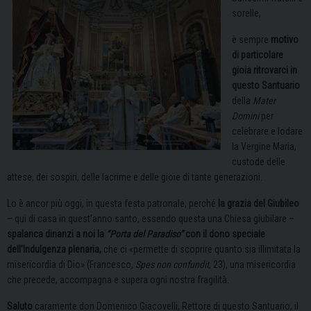
sorelle,
è sempre
motivo
di particolare
gioia ritrovarci in
questo Santuario
della
Mater
Domini
per
celebrare e lodare
la Vergine Maria,
custode delle
attese, dei sospiri, delle lacrime e delle gioie di tante generazioni.
Lo è ancor più oggi, in questa festa patronale, perché
la grazia del Giubileo
– qui di casa in quest’anno santo, essendo questa una Chiesa giubilare –
spalanca dinanzi a noi la
“Porta del Paradiso”
con il dono speciale
dell’Indulgenza plenaria,
che ci «permette di scoprire quanto sia illimitata la
misericordia di Dio» (Francesco,
Spes non confundit
, 23), una misericordia
che precede, accompagna e supera ogni nostra fragilità.
Saluto
caramente don Domenico Giacovelli, Rettore di questo Santuario, il