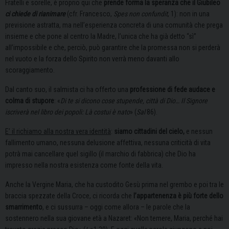
Fratelli e sorelle, è proprio qui che
prende forma la speranza che il Giubileo
ci chiede di rianimare
(cfr. Francesco,
Spes non confundit
, 1): non in una
previsione astratta, ma nell’esperienza concreta di una comunità che prega
insieme e che pone al centro la Madre, l’unica che ha già detto “sì”
all’impossibile e che, perciò, può garantire che la promessa non si perderà
nel vuoto e la forza dello Spirito non verrà meno davanti allo
scoraggiamento.
Dal canto suo, il salmista ci ha offerto una
professione di fede audace e
colma di stupore
: «
Di te si dicono cose stupende, città di Dio… Il Signore
iscriverà nel libro dei popoli: Là costui è nato
» (
Sal
86).
E’ il richiamo alla nostra vera identità
:
siamo cittadini del cielo,
e nessun
fallimento umano, nessuna delusione affettiva, nessuna criticità di vita
potrà mai cancellare quel sigillo (il marchio di fabbrica) che Dio ha
impresso nella nostra esistenza come fonte della vita.
Anche la Vergine Maria, che ha custodito Gesù prima nel grembo e poi tra le
braccia spezzate della Croce, ci ricorda che
l’appartenenza è più forte dello
smarrimento
, e ci sussurra – oggi come allora – le parole che la
sostennero nella sua giovane età a Nazaret: «Non temere, Maria, perché hai