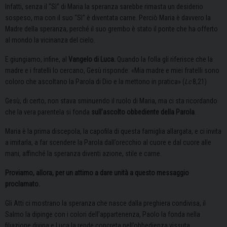
Infatti, senza il “Sì” di Maria la speranza sarebbe rimasta un desiderio
sospeso, ma con il suo “Sì” è diventata carne. Perciò Maria è davvero la
Madre della speranza, perché il suo grembo è stato il ponte che ha offerto
al mondo la vicinanza del cielo.
E giungiamo, infine, al
Vangelo di Luca.
Quando la folla gli riferisce che la
madre e i fratelli lo cercano, Gesù risponde: «Mia madre e miei fratelli sono
coloro che ascoltano la Parola di Dio e la mettono in pratica» (
Lc
8,21)
Gesù, di certo, non stava sminuendo il ruolo di Maria, ma ci sta ricordando
che la vera parentela si fonda
sull’ascolto obbediente della Parola
.
Maria è la prima discepola, la capofila di questa famiglia allargata, e ci invita
a imitarla, a far scendere la Parola dall’orecchio al cuore e dal cuore alle
mani, affinché la speranza diventi azione, stile e carne.
Proviamo, allora, per un attimo a dare unità a questo messaggio
proclamato.
Gli Atti ci mostrano la speranza che nasce dalla preghiera condivisa, il
Salmo la dipinge con i colori dell’appartenenza, Paolo la fonda nella
filiazione divina e Luca la rende concreta nell’obbedienza vissuta.