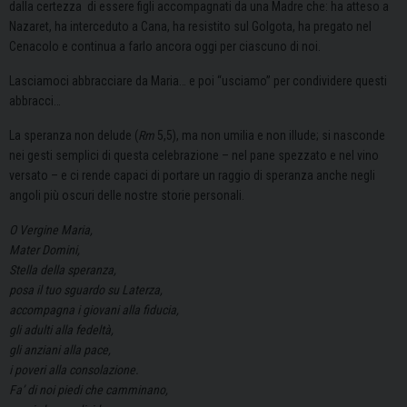
dalla certezza di essere figli accompagnati da una Madre che: ha atteso a
Nazaret, ha interceduto a Cana, ha resistito sul Golgota, ha pregato nel
Cenacolo e continua a farlo ancora oggi per ciascuno di noi.
Lasciamoci abbracciare da Maria… e poi “usciamo” per condividere questi
abbracci…
La speranza non delude (
Rm
5,5), ma non umilia e non illude; si nasconde
nei gesti semplici di questa celebrazione – nel pane spezzato e nel vino
versato – e ci rende capaci di portare un raggio di speranza anche negli
angoli più oscuri delle nostre storie personali.
O Vergine Maria,
Mater Domini,
Stella della speranza,
posa il tuo sguardo su Laterza,
accompagna i giovani alla fiducia,
gli adulti alla fedeltà,
gli anziani alla pace,
i poveri alla consolazione.
Fa’ di noi piedi che camminano,