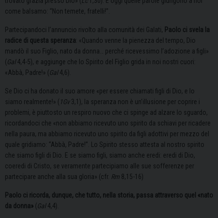
trovato grazia presso Dio» (
Lc
1,30). E oggi quelle parole giungono a noi
come balsamo: “Non temete, fratelli!”.
Partecipandoci l’annuncio rivolto alla comunità dei Galati,
Paolo ci svela la
radice di questa speranza
: «Quando venne la pienezza del tempo, Dio
mandò il suo Figlio, nato da donna… perché ricevessimo l’adozione a figli»
(
Gal
4,4-5), e aggiunge che lo Spirito del Figlio grida in noi nostri cuori:
«Abbà, Padre!» (
Gal
4,6).
Se Dio ci ha donato il suo amore «per essere chiamati figli di Dio, e lo
siamo realmente!» (
1Gv
3,1), la speranza non è un’illusione per coprire i
problemi, è piuttosto un respiro nuovo che ci spinge ad alzare lo sguardo,
ricordandoci che «non abbiamo ricevuto uno spirito da schiavi per ricadere
nella paura, ma abbiamo ricevuto uno spirito da figli adottivi per mezzo del
quale gridiamo: “Abbà, Padre!”. Lo Spirito stesso attesta al nostro spirito
che siamo figli di Dio. E se siamo figli, siamo anche eredi: eredi di Dio,
coeredi di Cristo, se veramente partecipiamo alle sue sofferenze per
partecipare anche alla sua gloria» (cfr.
Rm
8,15-16)
Paolo ci ricorda, dunque, che tutto, nella storia, passa attraverso quel «nato
da donna»
(
Gal
4,4).