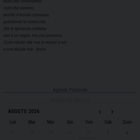
mani che condividono,
cuori che credono,
perché il mondo riconosca,
guardando la nostra vita,
che la speranza cristiana
non è un sogno, ma una presenza:
Cristo risorto che vive in mezzo a noi
e non delude mai. Amen.
Agenda Pastorale
Agenda del Vescovo
‹
›
AGOSTO 2026
Lun
Mar
Mer
Gio
Ven
Sab
Dom
27
28
29
30
31
1
2