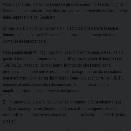
Vicario generale, i Parroci di Laterza e gli altri sacerdoti presenti, il Signor
Sindaco e le autorità civili e militari, così come il Presidente e i componenti
della Deputazione del Santuario.
La Parola di Dio appena proclamata ci
dischiude un itinerario lineare e
luminoso,
che la Vergine Maria ha già percorso e che ora ci consegna
come via da intraprendere.
Nella pagina degli Atti degli Apostoli, gli Undici domandano a Gesù se sia
giunto il tempo del compimento finale:
«Signore, è questo il tempo?» (
At
1,6)
. Ma Egli rovescia il loro schema, ricordando che i tempi sono
prerogativa del Padre che è nei cieli e che la risposta non sta nei calcoli,
bensì nel dono della «forza dallo Spirito Santo che scenderà» (
At
1,8). Poi
ascende al cielo, lasciando i discepoli con lo sguardo sospeso, finché due
angeli li riportano alla concretezza del presente.
E’ il momento della svolta (della novità): «ritornano a Gerusalemme» (
At
1,12), si raccolgono nel Cenacolo (la stanza al piano superiore) «assidui e
concordi nella preghiera con alcune donne e con Maria, la madre di Gesù»
(
At
1,14).