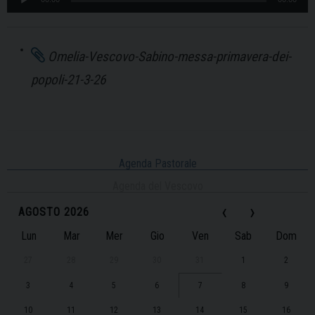
Player
Omelia-Vescovo-Sabino-messa-primavera-dei-
popoli-21-3-26
Agenda Pastorale
Agenda del Vescovo
‹
›
AGOSTO 2026
Lun
Mar
Mer
Gio
Ven
Sab
Dom
27
28
29
30
31
1
2
3
4
5
6
7
8
9
10
11
12
13
14
15
16