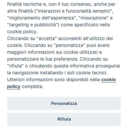
finalità tecniche e, con il tuo consenso, anche per
altre finalità ("interazioni e funzionalità semplici",
Comunicati Stampa
"miglioramento dell'esperienza", "misurazione" e
"targeting e pubblicità") come specificato nella
Il cordoglio dei Vescovi di Puglia per la morte di S.E.R. Mons. Agostino
cookie policy.
Superbo
Cliccando su "accetta" acconsenti all'utilizzo dei
cookie. Cliccando su "personalizza" puoi avere
Nasce la Consulta Diocesana delle Aggregazioni Laicali di Castellaneta
maggiori informazioni sui cookie utilizzati e
personalizzare le tue preferenze. Cliccando su
Archivio comunicati stampa
"rifiuta" o chiudendo questa informativa proseguirai
la navigazione installando i soli cookie tecnici.
Ulteriori informazioni sono disponibili nella
cookie
2026 © Diocesi di Castellaneta
policy
completa.
Personalizza
Rifiuta
Diocesi
Vescovo
Curia
Parrocchie
Enti